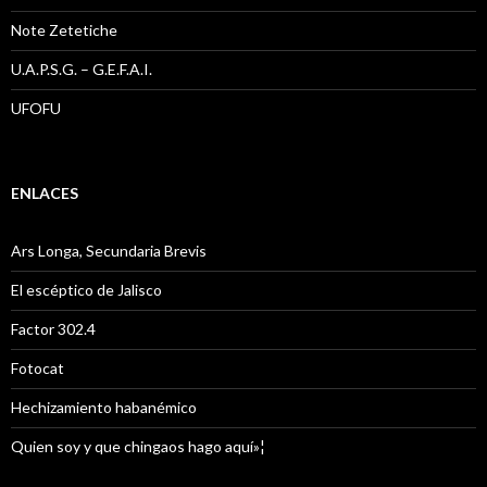
Note Zetetiche
U.A.P.S.G. – G.E.F.A.I.
UFOFU
ENLACES
Ars Longa, Secundaria Brevis
El escéptico de Jalisco
Factor 302.4
Fotocat
Hechizamiento habanémico
Quien soy y que chingaos hago aquí»¦