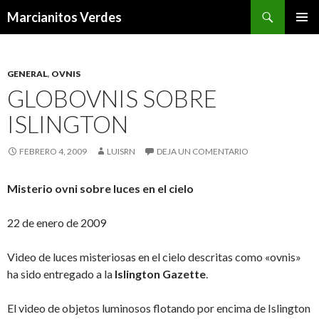
Buscar
Marcianitos Verdes
SALTAR
MENÚ
AL
PRINCI
CONTENIDO
GENERAL
,
OVNIS
GLOBOVNIS SOBRE
ISLINGTON
FEBRERO 4, 2009
LUISRN
DEJA UN COMENTARIO
Misterio ovni sobre luces en el cielo
22 de enero de 2009
Video de luces misteriosas en el cielo descritas como «ovnis»
ha sido entregado a la
Islington Gazette
.
El video de objetos luminosos flotando por encima de Islington