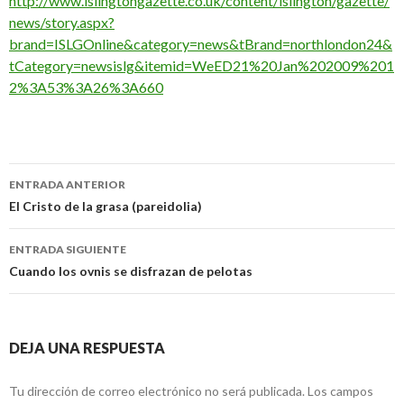
http://www.islingtongazette.co.uk/content/islington/gazette/
news/story.aspx?
brand=ISLGOnline&category=news&tBrand=northlondon24&
tCategory=newsislg&itemid=WeED21%20Jan%202009%201
2%3A53%3A26%3A660
Navegación
ENTRADA ANTERIOR
de
El Cristo de la grasa (pareidolia)
entradas
ENTRADA SIGUIENTE
Cuando los ovnis se disfrazan de pelotas
DEJA UNA RESPUESTA
Tu dirección de correo electrónico no será publicada.
Los campos