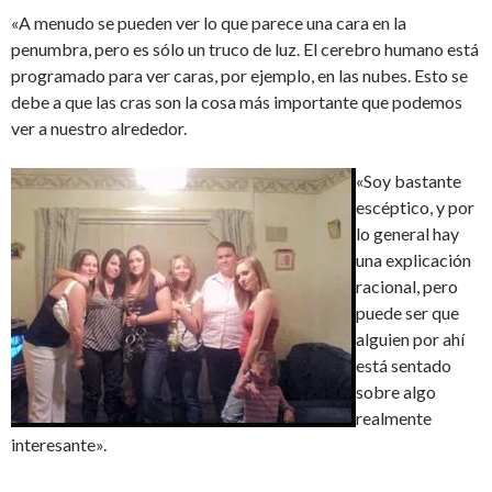
«A menudo se pueden ver lo que parece una cara en la
penumbra, pero es sólo un truco de luz. El cerebro humano está
programado para ver caras, por ejemplo, en las nubes. Esto se
debe a que las cras son la cosa más importante que podemos
ver a nuestro alrededor.
«Soy bastante
escéptico, y por
lo general hay
una explicación
racional, pero
puede ser que
alguien por ahí
está sentado
sobre algo
realmente
interesante».