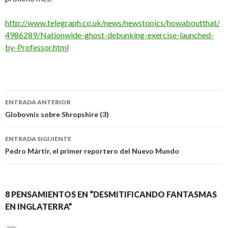
http://www.telegraph.co.uk/news/newstopics/howaboutthat/
4986289/Nationwide-ghost-debunking-exercise-launched-
by-Professor.html
Navegación
ENTRADA ANTERIOR
de
Globovnis sobre Shropshire (3)
entradas
ENTRADA SIGUIENTE
Pedro Mártir, el primer reportero del Nuevo Mundo
8 PENSAMIENTOS EN “DESMITIFICANDO FANTASMAS
EN INGLATERRA”