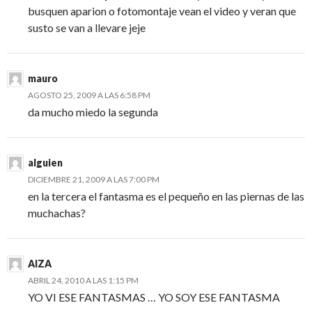
busquen aparion o fotomontaje vean el video y veran que
susto se van a llevare jeje
mauro
AGOSTO 25, 2009 A LAS 6:58 PM
da mucho miedo la segunda
alguien
DICIEMBRE 21, 2009 A LAS 7:00 PM
en la tercera el fantasma es el pequeño en las piernas de las
muchachas?
AIZA
ABRIL 24, 2010 A LAS 1:15 PM
YO VI ESE FANTASMAS … YO SOY ESE FANTASMA