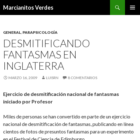
Buscar
Marcianitos Verdes
SALTAR
MENÚ
AL
PRINCI
CONTENIDO
GENERAL
,
PARAPSICOLOGÍA
DESMITIFICANDO
FANTASMAS EN
INGLATERRA
MARZO 16, 2009
LUISRN
8 COMENTARIOS
Ejercicio de desmitificación nacional de fantasmas
iniciado por Profesor
Miles de personas se han convertido en parte de un ejercicio
nacional de desmitificación de fantasmas, publicando en línea
cientos de fotos de presuntos fantasmas para un experimento
en el Festival de Ciencia de Edimburgo.