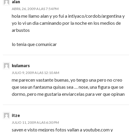
alan
ABRIL 26, 2009 A LAS 7:54 PM
hola me llamo alan y yo fui a intiyaco/cordob/argentina y
yo lo vi un dia caminando por la noche en los medios de
arbustos
lo tenia que comunicar
kulamars
JULIO 9, 2009 A LAS 12:10 AM
me parecen vastante buenas, yo tengo una pero no creo
que sea un fantasma quisas sea … nose, una figura que se
dormo, pero me gustaria enviarcelas para ver que opinan
itze
JULIO 11, 2009 A LAS 6:30 PM
saven e visto mejores fotos vallan a youtube.com y