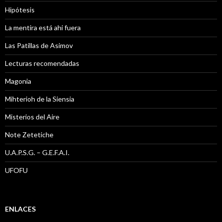
Hipótesis
La mentira está ahi fuera
Las Patillas de Asimov
Lecturas recomendadas
Magonia
Mihterioh de la Siensia
Misterios del Aire
Note Zetetiche
U.A.P.S.G. – G.E.F.A.I.
UFOFU
ENLACES