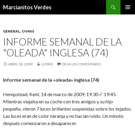
Buscar
Marcianitos Verdes
SALTAR
MENÚ
AL
PRINCI
CONTENIDO
GENERAL
,
OVNIS
INFORME SEMANAL DE LA
"OLEADA" INGLESA (74)
ABRIL 18, 2009
LUISRN
DEJA UN COMENTARIO
Informe semanal de la «oleada» inglesa (74)
Hempstead, Kent, 14 de marzo de 2009, 19:30 «“ 19:45.
Mientras viajaba en su coche con tres amigos y su hijo
pequeño, vieron 7 luces brillantes suspenidas sobre los tejados.
Las luces eran de color naranja y no hacían ruido. Un minuto
después comenzaron a desaparecer.