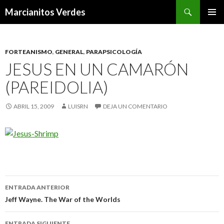
Buscar
Marcianitos Verdes
SALTAR
MENÚ
AL
PRINCI
CONTENIDO
FORTEANISMO
,
GENERAL
,
PARAPSICOLOGÍA
JESUS EN UN CAMARÓN
(PAREIDOLIA)
ABRIL 15, 2009
LUISRN
DEJA UN COMENTARIO
Navegación
ENTRADA ANTERIOR
de
Jeff Wayne. The War of the Worlds
entradas
ENTRADA SIGUIENTE