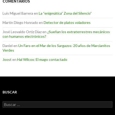
COMENTARIOS
Luis Miguel Barrera
en
La “enigmática” Zona del Silencio”
Martin Diego Honrado
en
Detector de platos voladores
José Leovaldo Ortiz Díaz
en
¿Sueñan los extraterrestres mecánicos
con humanos electrónicos?
Daniel
en
Un Faro en el Mar de los Sargazos: 20 años de Marcianitos
Verdes
Joost
en
Hal Wilcox: El mago contactado
BUSCAR
Buscar: