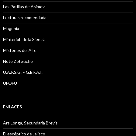
Las Patillas de Asimov
Lecturas recomendadas
Magonia
Mihterioh de la Siensia
Misterios del Aire
Note Zetetiche
U.A.P.S.G. – G.E.F.A.I.
UFOFU
ENLACES
Ars Longa, Secundaria Brevis
El escéptico de Jalisco