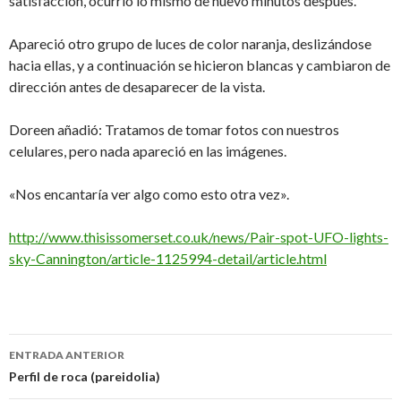
satisfacción, ocurrió lo mismo de nuevo minutos después.
Apareció otro grupo de luces de color naranja, deslizándose
hacia ellas, y a continuación se hicieron blancas y cambiaron de
dirección antes de desaparecer de la vista.
Doreen añadió: Tratamos de tomar fotos con nuestros
celulares, pero nada apareció en las imágenes.
«Nos encantaría ver algo como esto otra vez».
http://www.thisissomerset.co.uk/news/Pair-spot-UFO-lights-
sky-Cannington/article-1125994-detail/article.html
Navegación
ENTRADA ANTERIOR
de
Perfil de roca (pareidolia)