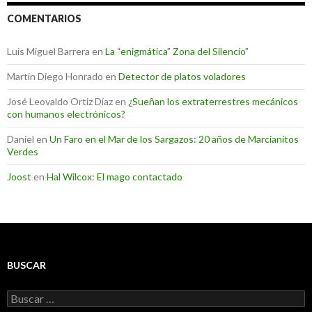
COMENTARIOS
Luis Miguel Barrera
en
La “enigmática” Zona del Silencio”
Martin Diego Honrado
en
Detector de platos voladores
José Leovaldo Ortiz Díaz
en
¿Sueñan los extraterrestres mecánicos
con humanos electrónicos?
Daniel
en
Un Faro en el Mar de los Sargazos: 20 años de Marcianitos
Verdes
Joost
en
Hal Wilcox: El mago contactado
BUSCAR
Buscar: