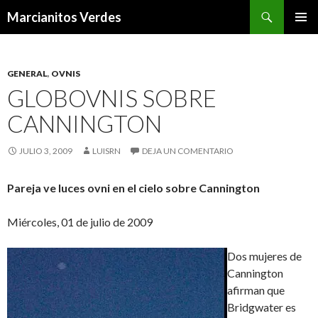
Buscar
Marcianitos Verdes
SALTAR
MENÚ
AL
PRINCI
CONTENIDO
GENERAL
,
OVNIS
GLOBOVNIS SOBRE
CANNINGTON
JULIO 3, 2009
LUISRN
DEJA UN COMENTARIO
Pareja ve luces ovni en el cielo sobre Cannington
Miércoles, 01 de julio de 2009
Dos mujeres de
Cannington
afirman que
Bridgwater es