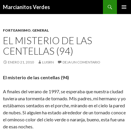
Buscar
Marcianitos Verdes
SALTAR
MENÚ
AL
PRINCI
CONTENIDO
FORTEANISMO
,
GENERAL
EL MISTERIO DE LAS
CENTELLAS (94)
ENERO 21, 2010
LUISRN
DEJA UN COMENTARIO
El misterio de las centellas (94)
A finales del verano de 1997, se esperaba que nuestra ciudad
tuviera una tormenta de tornado. Mis padres, mi hermano y yo
estábamos sentados en el porche, mirando en el cielo la pared
de nubes. Si alguien ha estado alrededor de un tornado conoce
el ominoso color del cielo verde o naranja, bueno, esta fue una
de esas noches.