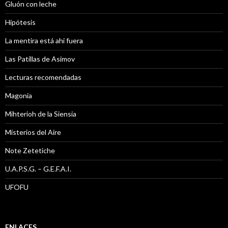
Gluón con leche
Hipótesis
La mentira está ahi fuera
Las Patillas de Asimov
Lecturas recomendadas
Magonia
Mihterioh de la Siensia
Misterios del Aire
Note Zetetiche
U.A.P.S.G. – G.E.F.A.I.
UFOFU
ENLACES