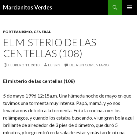
Buscar
Marcianitos Verdes
SALTAR
MENÚ
AL
PRINCI
CONTENIDO
FORTEANISMO
,
GENERAL
EL MISTERIO DE LAS
CENTELLAS (108)
FEBRERO 11, 2010
LUISRN
DEJA UN COMENTARIO
El misterio de las centellas (108)
5 de mayo 1996 12:15a.m. Una húmeda noche de mayo en que
tuvimos una tormenta muy intensa. Papá, mamá, y yo nos
levantamos debido a la tormenta. Fui a la cocina a ver los
relámpagos, y cuando los estaba buscando, vi un gran bola azul
brillante de alrededor de 3 pies de diámetro, que duró 5
minutos, y luego entró en la sala de estar y más tarde oí una