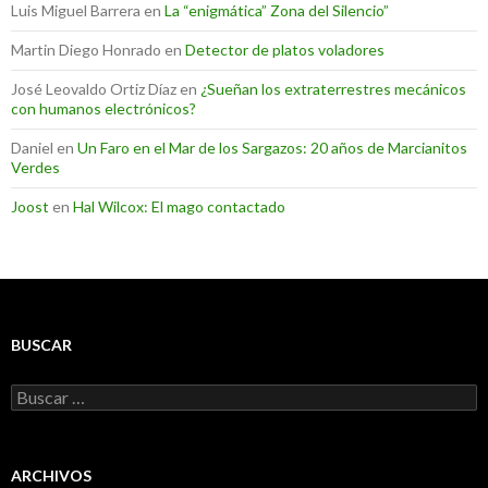
Luis Miguel Barrera
en
La “enigmática” Zona del Silencio”
Martin Diego Honrado
en
Detector de platos voladores
José Leovaldo Ortiz Díaz
en
¿Sueñan los extraterrestres mecánicos
con humanos electrónicos?
Daniel
en
Un Faro en el Mar de los Sargazos: 20 años de Marcianitos
Verdes
Joost
en
Hal Wilcox: El mago contactado
BUSCAR
Buscar:
ARCHIVOS