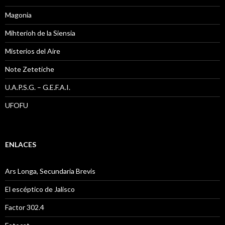
Magonia
Mihterioh de la Siensia
Misterios del Aire
Note Zetetiche
U.A.P.S.G. – G.E.F.A.I.
UFOFU
ENLACES
Ars Longa, Secundaria Brevis
El escéptico de Jalisco
Factor 302.4