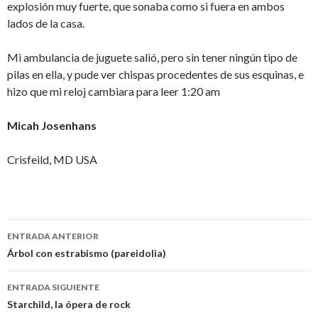
explosión muy fuerte, que sonaba como si fuera en ambos
lados de la casa.
Mi ambulancia de juguete salió, pero sin tener ningún tipo de
pilas en ella, y pude ver chispas procedentes de sus esquinas, e
hizo que mi reloj cambiara para leer 1:20 am
Micah Josenhans
Crisfeild, MD USA
Navegación
ENTRADA ANTERIOR
de
Árbol con estrabismo (pareidolia)
entradas
ENTRADA SIGUIENTE
Starchild, la ópera de rock