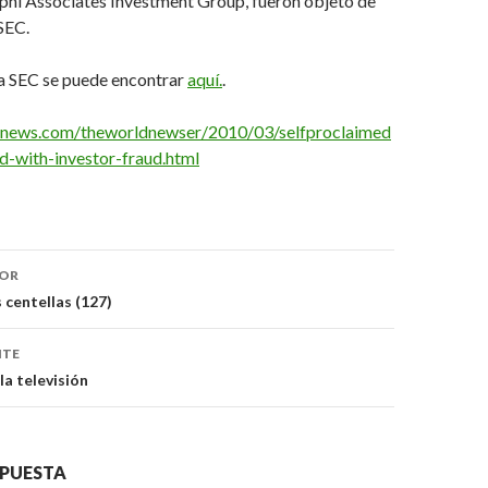
lphi Associates Investment Group, fueron objeto de
 SEC.
a SEC se puede encontrar
aquí.
.
bcnews.com/theworldnewser/2010/03/selfproclaimed
d-with-investor-fraud.html
ón
IOR
s centellas (127)
NTE
la televisión
SPUESTA