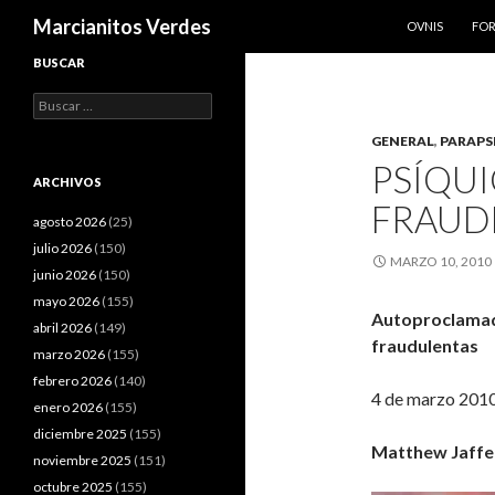
SALTAR AL CO
Buscar
Marcianitos Verdes
OVNIS
FO
BUSCAR
Buscar:
GENERAL
,
PARAPS
PSÍQU
ARCHIVOS
FRAUD
agosto 2026
(25)
julio 2026
(150)
MARZO 10, 2010
junio 2026
(150)
mayo 2026
(155)
Autoproclamad
abril 2026
(149)
fraudulentas
marzo 2026
(155)
febrero 2026
(140)
4 de marzo 201
enero 2026
(155)
diciembre 2025
(155)
Matthew Jaff
noviembre 2025
(151)
octubre 2025
(155)