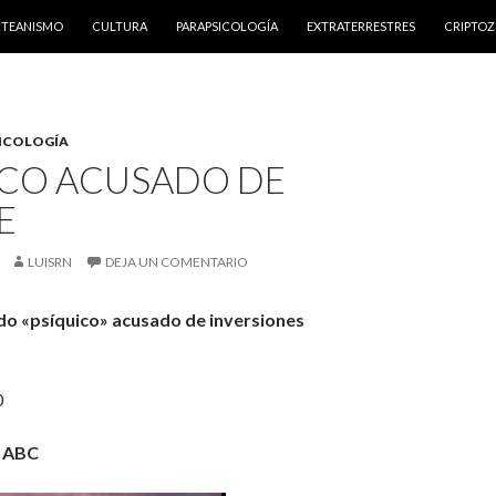
NTENIDO
RTEANISMO
CULTURA
PARAPSICOLOGÍA
EXTRATERRESTRES
CRIPTO
ICOLOGÍA
ICO ACUSADO DE
E
LUISRN
DEJA UN COMENTARIO
o «psíquico» acusado de inversiones
0
e ABC