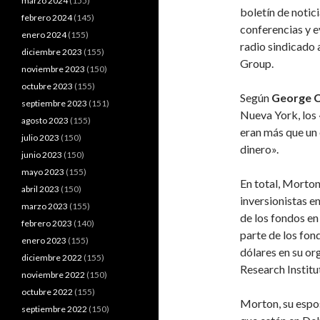
marzo 2024
(155)
boletín de notic
febrero 2024
(145)
conferencias y e
enero 2024
(155)
radio sindicado 
diciembre 2023
(155)
Group.
noviembre 2023
(150)
octubre 2023
(155)
Según
George C
septiembre 2023
(151)
Nueva York, los
agosto 2023
(155)
eran más que un 
julio 2023
(150)
dinero».
junio 2023
(150)
mayo 2023
(155)
En total, Morton
abril 2023
(150)
inversionistas e
marzo 2023
(155)
de los fondos e
febrero 2023
(140)
parte de los fon
enero 2023
(155)
dólares en su org
diciembre 2022
(155)
Research Institu
noviembre 2022
(150)
octubre 2022
(155)
Morton, su esp
septiembre 2022
(150)