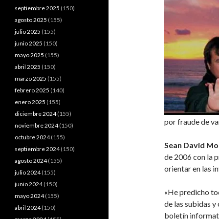
septiembre 2025
(150)
agosto 2025
(155)
julio 2025
(155)
junio 2025
(150)
mayo 2025
(155)
abril 2025
(150)
marzo 2025
(155)
febrero 2025
(140)
enero 2025
(155)
diciembre 2024
(155)
por fraude de var
noviembre 2024
(150)
octubre 2024
(155)
Sean David Mo
septiembre 2024
(150)
de 2006 con la p
agosto 2024
(155)
orientar en las i
julio 2024
(155)
junio 2024
(150)
«He predicho tod
mayo 2024
(155)
de las subidas y
abril 2024
(150)
boletín informat