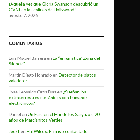
¡Aquella vez que Gloria Swanson descubrió un
OVNI en las colinas de Hollywood!
agosto 7, 2026
COMENTARIOS
Luis Miguel Barrera
en
La “enigmática” Zona del
Silencio”
Martin Diego Honrado
en
Detector de platos
voladores
José Leovaldo Ortiz Díaz
en
¿Sueñan los
extraterrestres mecánicos con humanos
electrónicos?
Daniel
en
Un Faro en el Mar de los Sargazos: 20
años de Marcianitos Verdes
Joost
en
Hal Wilcox: El mago contactado