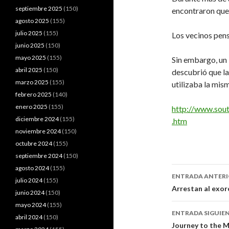
septiembre 2025
(150)
encontraron que 
agosto 2025
(155)
julio 2025
(155)
Los vecinos pen
junio 2025
(150)
mayo 2025
(155)
Sin embargo, un 
abril 2025
(150)
descubrió que la
marzo 2025
(155)
utilizaba la mis
febrero 2025
(140)
enero 2025
(155)
http://www.sou
diciembre 2024
(155)
.htm
noviembre 2024
(150)
octubre 2024
(155)
septiembre 2024
(150)
agosto 2024
(155)
Navegaci
ENTRADA ANTER
julio 2024
(155)
de
Arrestan al exor
junio 2024
(150)
entradas
mayo 2024
(155)
ENTRADA SIGUIE
abril 2024
(150)
Journey to the 