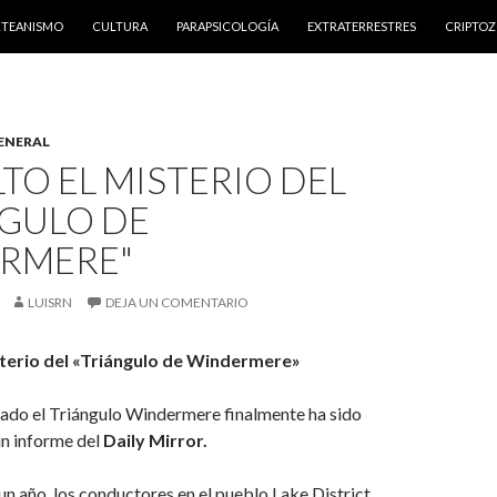
NTENIDO
RTEANISMO
CULTURA
PARAPSICOLOGÍA
EXTRATERRESTRES
CRIPTO
ENERAL
TO EL MISTERIO DEL
NGULO DE
RMERE"
LUISRN
DEJA UN COMENTARIO
sterio del «Triángulo de Windermere»
mado el Triángulo Windermere finalmente ha sido
un informe del
Daily Mirror.
n año, los conductores en el pueblo Lake District