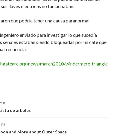
sus llaves eléctricas no funcionaban.
saron que podría tener una causa paranormal.
ingeniero enviado para investigar lo que sucedía
s señales estaban siendo bloqueadas por un café que
ma frecuencia.
thgatearc.org/news/march2010/windermere_triangle
ón
IOR
cista de árboles
NTE
Moon and More about Outer Space