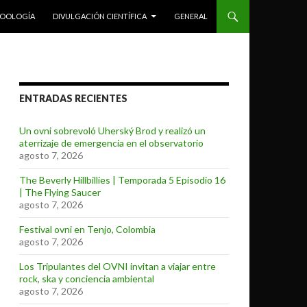
ZOOLOGÍA
DIVULGACIÓN CIENTÍFICA
GENERAL
ENTRADAS RECIENTES
Un ovni sobrevoló Uherský Brod y realizó un
aterrizaje de emergencia en el observatorio
agosto 7, 2026
The Beverly Hillbillies | Temporada 5 Episodio 16
| The Flying Saucer
agosto 7, 2026
Festival ovni en Tenjo, Colombia
agosto 7, 2026
Los Tripulantes del OVNI invitan a viajar entre
rock, ska y conciencia ambiental
agosto 7, 2026