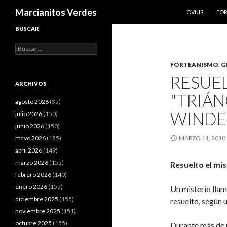
SALTAR AL CO
Buscar
Marcianitos Verdes
OVNIS
FO
BUSCAR
Buscar:
FORTEANISMO
,
G
RESUEL
ARCHIVOS
"TRIÁ
agosto 2026
(35)
WINDE
julio 2026
(150)
junio 2026
(150)
mayo 2026
(155)
MARZO 11, 2010
abril 2026
(149)
marzo 2026
(155)
Resuelto el mi
febrero 2026
(140)
enero 2026
(155)
Un misterio lla
diciembre 2025
(155)
resuelto, según 
noviembre 2025
(151)
octubre 2025
(155)
Durante más de u