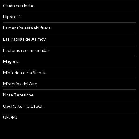
Gluón con leche
Hipótesis
La mentira está ahi fuera
Las Patillas de Asimov
Lecturas recomendadas
Magonia
Mihterioh de la Siensia
Misterios del Aire
Note Zetetiche
U.A.P.S.G. – G.E.F.A.I.
UFOFU