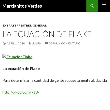
Buscar
Marcianitos Verdes
SALTAR
MENÚ
AL
PRINCI
CONTENIDO
EXTRATERRESTRES
,
GENERAL
LA ECUACIÓN DE FLAKE
ABRIL 1, 2010
LUISRN
DEJA UN COMENTARIO
La ecuación de Flake
Para determinar la cantidad de gente supuestamente abducida
http://xkcd.com/718/