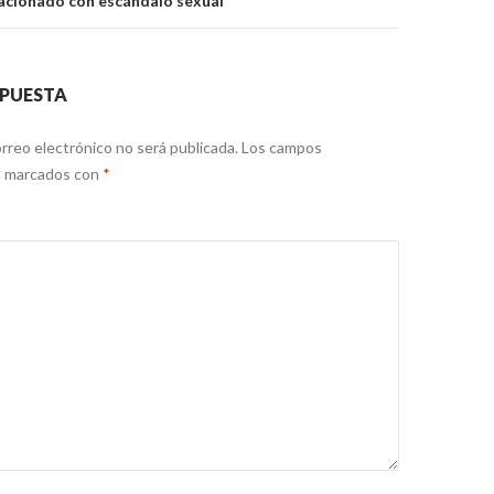
acionado con escándalo sexual
SPUESTA
rreo electrónico no será publicada.
Los campos
án marcados con
*