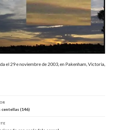
da el 29 e noviembre de 2003, en Pakenham, Victoria,
ón
IOR
s centellas (146)
NTE