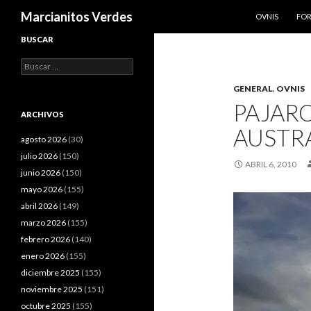
SALTAR AL CO
Buscar
Marcianitos Verdes
OVNIS
FO
BUSCAR
Buscar:
GENERAL
,
OVNIS
PAJARO
ARCHIVOS
AUSTR
agosto 2026
(30)
julio 2026
(150)
ABRIL 6, 2010
junio 2026
(150)
mayo 2026
(155)
abril 2026
(149)
marzo 2026
(155)
febrero 2026
(140)
enero 2026
(155)
diciembre 2025
(155)
noviembre 2025
(151)
octubre 2025
(155)