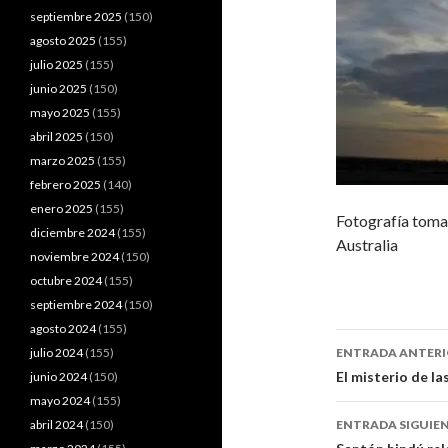
septiembre 2025
(150)
agosto 2025
(155)
julio 2025
(155)
junio 2025
(150)
mayo 2025
(155)
abril 2025
(150)
marzo 2025
(155)
febrero 2025
(140)
enero 2025
(155)
Fotografía toma
diciembre 2024
(155)
Australia
noviembre 2024
(150)
octubre 2024
(155)
septiembre 2024
(150)
agosto 2024
(155)
Navegaci
julio 2024
(155)
ENTRADA ANTER
de
El misterio de la
junio 2024
(150)
mayo 2024
(155)
entradas
abril 2024
(150)
ENTRADA SIGUIE