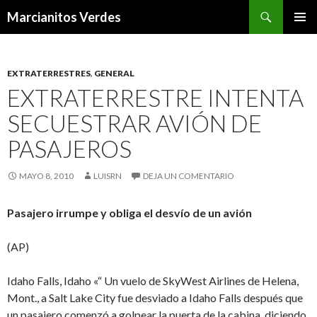
Buscar
Marcianitos Verdes
SALTAR
MENÚ
AL
PRINCI
CONTENIDO
EXTRATERRESTRES
,
GENERAL
EXTRATERRESTRE INTENTA
SECUESTRAR AVIÓN DE
PASAJEROS
MAYO 8, 2010
LUISRN
DEJA UN COMENTARIO
Pasajero irrumpe y obliga el desvío de un avión
(AP)
Idaho Falls, Idaho «“ Un vuelo de SkyWest Airlines de Helena,
Mont., a Salt Lake City fue desviado a Idaho Falls después que
un pasajero comenzó a golpear la puerta de la cabina, diciendo