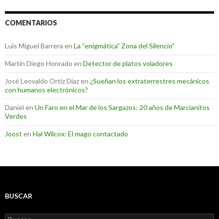
COMENTARIOS
Luis Miguel Barrera
en
La “enigmática” Zona del Silencio”
Martin Diego Honrado
en
Detector de platos voladores
José Leovaldo Ortiz Díaz
en
¿Sueñan los extraterrestres mecánicos
con humanos electrónicos?
Daniel
en
Un Faro en el Mar de los Sargazos: 20 años de Marcianitos
Verdes
Joost
en
Hal Wilcox: El mago contactado
BUSCAR
Buscar: