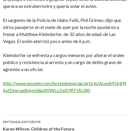
que era un extraterrestre y quería volar el avión.
El sargento de la Policía de Idaho Falls, Phil Grimes, dijo que
otros pasajeros en el vuelo de ayer por la noche ayudaron a
frenar a Matthew Kleindorfer, de 32 años de edad, de Las
Vegas. El avión aterrizó poco antes de 6 p.m.
Kleindorfer se enfrenta a cargos menores por alterar el orden
público y resistencia al arresto y un cargo de delito grave de
agresión a un oficial.
http://www.google.com/hostednews/ap/article/ALeqM5jr89j
6xfDmrsadbjym06p0VWcz2wD9FFIAU00
Navegación
ENTRADA ANTERIOR
de
Karen Wilson. Children of the Future