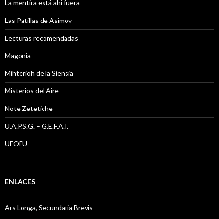
La mentira está ahi fuera
Las Patillas de Asimov
Lecturas recomendadas
Magonia
Mihterioh de la Siensia
Misterios del Aire
Note Zetetiche
U.A.P.S.G. – G.E.F.A.I.
UFOFU
ENLACES
Ars Longa, Secundaria Brevis