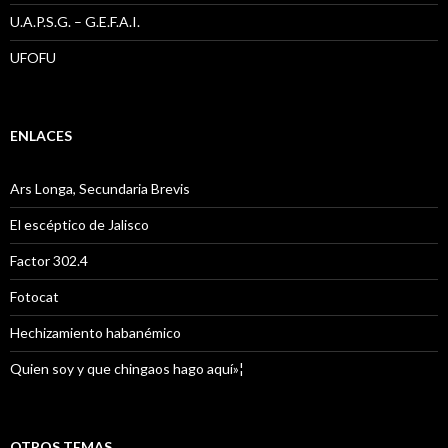
U.A.P.S.G. – G.E.F.A.I.
UFOFU
ENLACES
Ars Longa, Secundaria Brevis
El escéptico de Jalisco
Factor 302.4
Fotocat
Hechizamiento habanémico
Quien soy y que chingaos hago aquí»¦
OTROS TEMAS