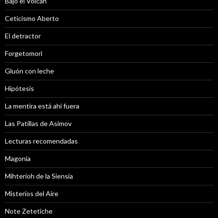
Bajo el Volcán
Ceticismo Aberto
El detractor
Forgetomori
Gluón con leche
Hipótesis
La mentira está ahi fuera
Las Patillas de Asimov
Lecturas recomendadas
Magonia
Mihterioh de la Siensia
Misterios del Aire
Note Zetetiche