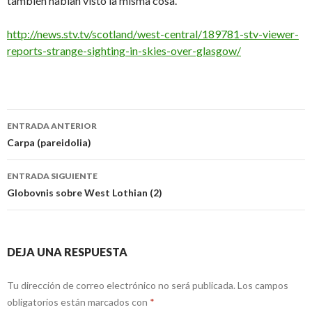
también habían visto la misma cosa.
http://news.stv.tv/scotland/west-central/189781-stv-viewer-
reports-strange-sighting-in-skies-over-glasgow/
Navegación
ENTRADA ANTERIOR
de
Carpa (pareidolia)
entradas
ENTRADA SIGUIENTE
Globovnis sobre West Lothian (2)
DEJA UNA RESPUESTA
Tu dirección de correo electrónico no será publicada.
Los campos
obligatorios están marcados con
*