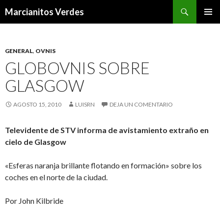
Buscar
Marcianitos Verdes
SALTAR
MENÚ
AL
PRINCI
CONTENIDO
GENERAL
,
OVNIS
GLOBOVNIS SOBRE
GLASGOW
AGOSTO 15, 2010
LUISRN
DEJA UN COMENTARIO
Televidente de STV informa de avistamiento extraño en
cielo de Glasgow
«Esferas naranja brillante flotando en formación» sobre los
coches en el norte de la ciudad.
Por John Kilbride