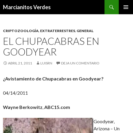
Buscar
Marcianitos Verdes
SALTAR
MENÚ
AL
PRINCI
CONTENIDO
CRIPTOZOOLOGÍA
,
EXTRATERRESTRES
,
GENERAL
EL CHUPACABRAS EN
GOODYEAR
ABRIL 21, 2011
LUISRN
DEJA UN COMENTARIO
¿Avistamiento de Chupacabras
en Goodyear?
04/14/2011
Wayne Berkowitz
,
ABC15.com
Goodyear,
Arizona – Un