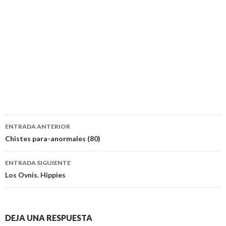
Navegación
ENTRADA ANTERIOR
de
Chistes para-anormales (80)
entradas
ENTRADA SIGUIENTE
Los Ovnis. Hippies
DEJA UNA RESPUESTA