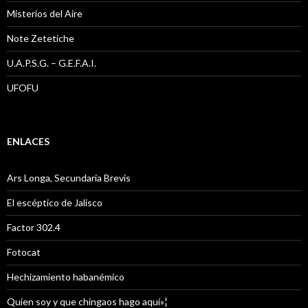
Misterios del Aire
Note Zetetiche
U.A.P.S.G. – G.E.F.A.I.
UFOFU
ENLACES
Ars Longa, Secundaria Brevis
El escéptico de Jalisco
Factor 302.4
Fotocat
Hechizamiento habanémico
Quien soy y que chingaos hago aquí»¦