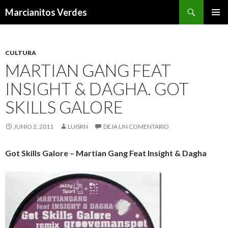
Buscar
Marcianitos Verdes
SALTAR
MENÚ
AL
PRINCI
CONTENIDO
CULTURA
MARTIAN GANG FEAT
INSIGHT & DAGHA. GOT
SKILLS GALORE
JUNIO 2, 2011
LUISRN
DEJA UN COMENTARIO
Got Skills Galore – Martian Gang Feat Insight & Dagha