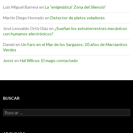
Luis Miguel Barrera
en
La “enigmática” Zona del Silencio”
Martin Diego Honrado
en
Detector de platos voladores
José Leovaldo Ortiz Díaz
en
¿Sueñan los extraterrestres mecánicos
con humanos electrónicos?
Daniel
en
Un Faro en el Mar de los Sargazos: 20 años de Marcianitos
Verdes
Joost
en
Hal Wilcox: El mago contactado
BUSCAR
Buscar: