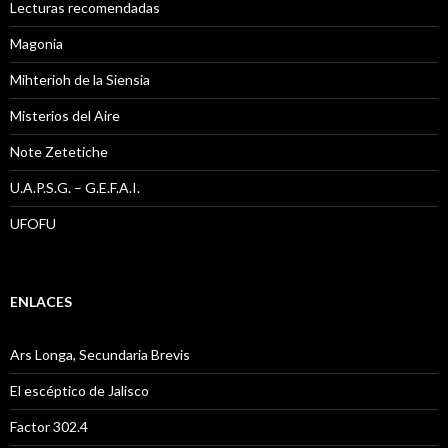
Lecturas recomendadas
Magonia
Mihterioh de la Siensia
Misterios del Aire
Note Zetetiche
U.A.P.S.G. – G.E.F.A.I.
UFOFU
ENLACES
Ars Longa, Secundaria Brevis
El escéptico de Jalisco
Factor 302.4