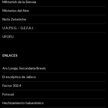
Mihterioh de la Siensia
Misterios del Aire
Note Zetetiche
U.A.P.S.G. – G.E.F.A.I.
UFOFU
ENLACES
Ars Longa, Secundaria Brevis
El escéptico de Jalisco
Factor 302.4
Fotocat
Hechizamiento habanémico