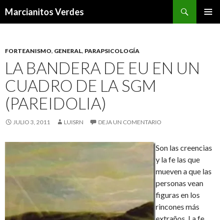
Buscar
Marcianitos Verdes
SALTAR
MENÚ
AL
PRINCI
CONTENIDO
FORTEANISMO
,
GENERAL
,
PARAPSICOLOGÍA
LA BANDERA DE EU EN UN
CUADRO DE LA SGM
(PAREIDOLIA)
JULIO 3, 2011
LUISRN
DEJA UN COMENTARIO
Son las creencias
y la fe las que
mueven a que las
personas vean
figuras en los
rincones más
extraños. La fe