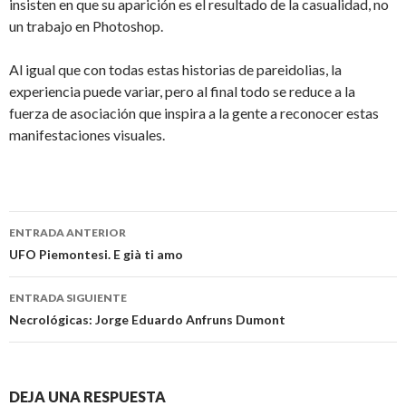
insisten en que su aparición es el resultado de la casualidad, no
un trabajo en Photoshop.
Al igual que con todas estas historias de pareidolias, la
experiencia puede variar, pero al final todo se reduce a la
fuerza de asociación que inspira a la gente a reconocer estas
manifestaciones visuales.
Navegación
ENTRADA ANTERIOR
de
UFO Piemontesi. E già ti amo
entradas
ENTRADA SIGUIENTE
Necrológicas: Jorge Eduardo Anfruns Dumont
DEJA UNA RESPUESTA