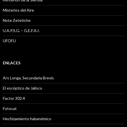
Misterios del Aire
Note Zetetiche
U.A.P.S.G. – G.E.F.A.I.
UFOFU
ENLACES
Ars Longa, Secundaria Brevis
El escéptico de Jalisco
Factor 302.4
Fotocat
Hechizamiento habanémico