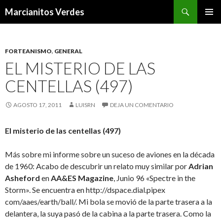
Buscar
Marcianitos Verdes
SALTAR
MENÚ
AL
PRINCI
CONTENIDO
FORTEANISMO
,
GENERAL
EL MISTERIO DE LAS
CENTELLAS (497)
AGOSTO 17, 2011
LUISRN
DEJA UN COMENTARIO
El misterio de las centellas (497)
Más sobre mi informe sobre un suceso de aviones en la década
de 1960: Acabo de descubrir un relato muy similar por
Adrian
Asheford
en
AA&ES Magazine
, Junio 96 «Spectre in the
Storm». Se encuentra en http://dspace.dial.pipex
com/aaes/earth/ball/. Mi bola se movió de la parte trasera a la
delantera, la suya pasó de la cabina a la parte trasera. Como la