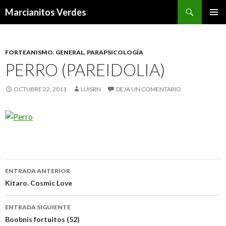
Buscar
Marcianitos Verdes
SALTAR
MENÚ
AL
PRINCI
CONTENIDO
FORTEANISMO
,
GENERAL
,
PARAPSICOLOGÍA
PERRO (PAREIDOLIA)
OCTUBRE 22, 2011
LUISRN
DEJA UN COMENTARIO
Navegación
ENTRADA ANTERIOR
de
Kitaro. Cosmic Love
entradas
ENTRADA SIGUIENTE
Boobnis fortuitos (52)