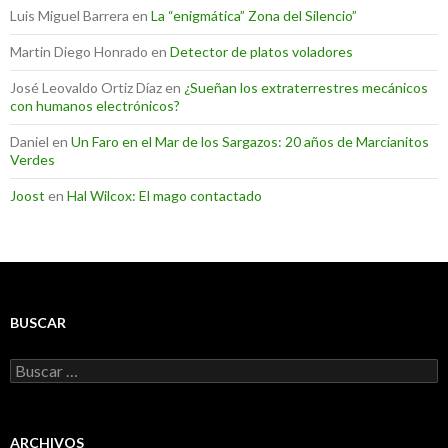
Luis Miguel Barrera
en
La “enigmática” Zona del Silencio”
Martin Diego Honrado
en
Detector de platos voladores
José Leovaldo Ortiz Díaz
en
¿Sueñan los extraterrestres mecánicos
con humanos electrónicos?
Daniel
en
Un Faro en el Mar de los Sargazos: 20 años de Marcianitos
Verdes
Joost
en
Hal Wilcox: El mago contactado
BUSCAR
Buscar:
ARCHIVOS