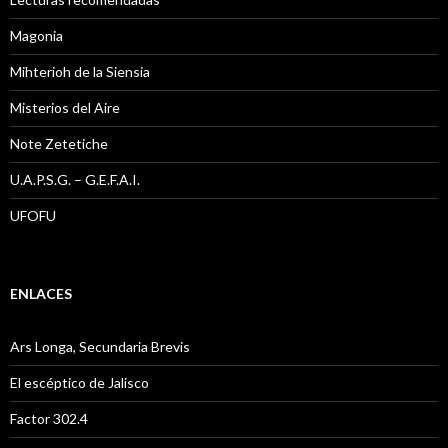
Magonia
Mihterioh de la Siensia
Misterios del Aire
Note Zetetiche
U.A.P.S.G. – G.E.F.A.I.
UFOFU
ENLACES
Ars Longa, Secundaria Brevis
El escéptico de Jalisco
Factor 302.4