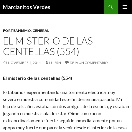
Buscar
Marcianitos Verdes
SALTAR
MENÚ
AL
PRINCI
CONTENIDO
FORTEANISMO
,
GENERAL
EL MISTERIO DE LAS
CENTELLAS (554)
NOVIEMBRE 4, 2011
LUISRN
DEJA UN COMENTARIO
El misterio de las centellas (554)
Estábamos experimentando una tormenta eléctrica muy
severa en nuestra comunidad este fin de semana pasado. Mi
hija de seis años estaba con dos amigos de la escuela, y estaban
jugando en nuestra sala de estar. Oímos un trueno
extraordinariamente fuerte seguido inmediatamente por un
«pop» muy fuerte que parecía venir desde el interior de la casa.