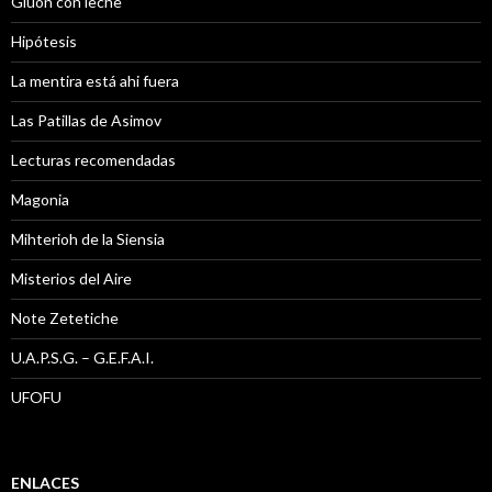
Gluón con leche
Hipótesis
La mentira está ahi fuera
Las Patillas de Asimov
Lecturas recomendadas
Magonia
Mihterioh de la Siensia
Misterios del Aire
Note Zetetiche
U.A.P.S.G. – G.E.F.A.I.
UFOFU
ENLACES