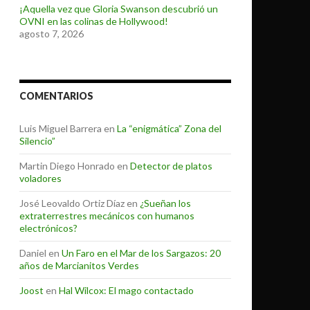
¡Aquella vez que Gloria Swanson descubrió un
OVNI en las colinas de Hollywood!
agosto 7, 2026
COMENTARIOS
Luis Miguel Barrera
en
La “enigmática” Zona del
Silencio”
Martin Diego Honrado
en
Detector de platos
voladores
José Leovaldo Ortiz Díaz
en
¿Sueñan los
extraterrestres mecánicos con humanos
electrónicos?
Daniel
en
Un Faro en el Mar de los Sargazos: 20
años de Marcianitos Verdes
Joost
en
Hal Wilcox: El mago contactado