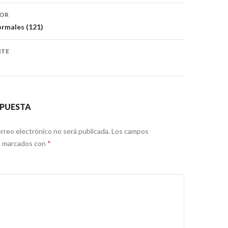
ón
IOR
ormales (121)
NTE
SPUESTA
rreo electrónico no será publicada.
Los campos
án marcados con
*