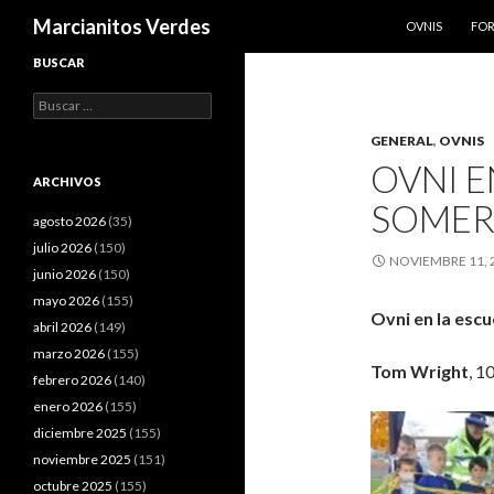
SALTAR AL CO
Buscar
Marcianitos Verdes
OVNIS
FO
BUSCAR
Buscar:
GENERAL
,
OVNIS
OVNI E
ARCHIVOS
SOMER
agosto 2026
(35)
julio 2026
(150)
NOVIEMBRE 11, 
junio 2026
(150)
mayo 2026
(155)
Ovni
en la esc
abril 2026
(149)
marzo 2026
(155)
Tom
Wright
, 1
febrero 2026
(140)
enero 2026
(155)
diciembre 2025
(155)
noviembre 2025
(151)
octubre 2025
(155)