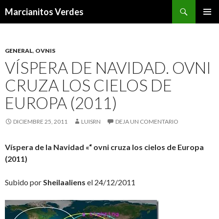
Buscar
Marcianitos Verdes
SALTAR
MENÚ
AL
PRINCI
CONTENIDO
GENERAL
,
OVNIS
VÍSPERA DE NAVIDAD. OVNI
CRUZA LOS CIELOS DE
EUROPA (2011)
DICIEMBRE 25, 2011
LUISRN
DEJA UN COMENTARIO
Víspera de la Navidad «“ ovni cruza los cielos de Europa
(2011)
Subido por
Sheilaaliens
el 24/12/2011