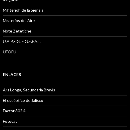
Mihterioh de la Siensia
Misterios del Aire
Note Zetetiche
U.A.P.S.G. – G.E.F.A.I.
UFOFU
ENLACES
Ars Longa, Secundaria Brevis
El escéptico de Jalisco
Factor 302.4
Fotocat