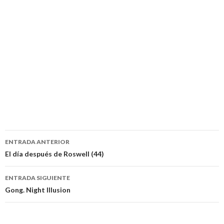
Navegación
ENTRADA ANTERIOR
de
El día después de Roswell (44)
entradas
ENTRADA SIGUIENTE
Gong. Night Illusion