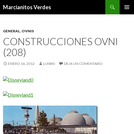
Buscar
Marcianitos Verdes
SALTAR
MENÚ
AL
PRINCI
CONTENIDO
GENERAL
,
OVNIS
CONSTRUCCIONES OVNI
(208)
ENERO 16, 2012
LUISRN
DEJA UN COMENTARIO