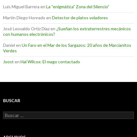
Luis Miguel Barrera
en
La “enigmática” Zona del Silencio”
Martin Diego Honrado
en
Detector de platos voladores
José Leovaldo Ortiz Díaz
en
¿Sueñan los extraterrestres mecánicos
con humanos electrónicos?
Daniel
en
Un Faro en el Mar de los Sargazos: 20 años de Marcianitos
Verdes
Joost
en
Hal Wilcox: El mago contactado
BUSCAR
Buscar: