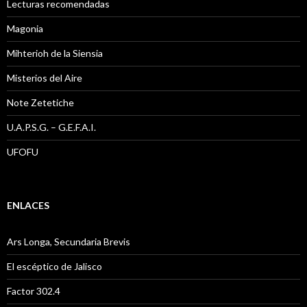
Lecturas recomendadas
Magonia
Mihterioh de la Siensia
Misterios del Aire
Note Zetetiche
U.A.P.S.G. – G.E.F.A.I.
UFOFU
ENLACES
Ars Longa, Secundaria Brevis
El escéptico de Jalisco
Factor 302.4