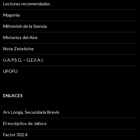
Lecturas recomendadas
Magonia
Mihterioh de la Siensia
Misterios del Aire
Note Zetetiche
U.A.P.S.G. – G.E.F.A.I.
UFOFU
ENLACES
Ars Longa, Secundaria Brevis
El escéptico de Jalisco
Factor 302.4