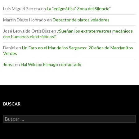
Luis Miguel Barrera
en
La “enigmática” Zona del Silencio”
Martin Diego Honrado
en
Detector de platos voladores
José Leovaldo Ortiz Díaz
en
¿Sueñan los extraterrestres mecánicos
con humanos electrónicos?
Daniel
en
Un Faro en el Mar de los Sargazos: 20 años de Marcianitos
Verdes
Joost
en
Hal Wilcox: El mago contactado
BUSCAR
Buscar: