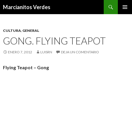
Buscar
Marcianitos Verdes
SALTAR
MENÚ
AL
PRINCI
CONTENIDO
CULTURA
,
GENERAL
GONG. FLYING TEAPOT
ENERO 7, 2012
LUISRN
DEJA UN COMENTARIO
Flying Teapot – Gong