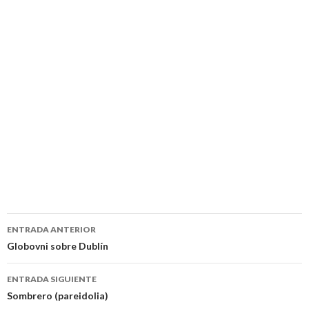
Navegación
ENTRADA ANTERIOR
de
Globovni sobre Dublín
entradas
ENTRADA SIGUIENTE
Sombrero (pareidolia)