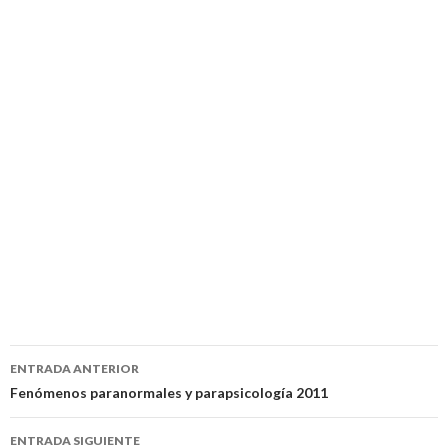
Navegación
ENTRADA ANTERIOR
de
Fenómenos paranormales y parapsicología 2011
entradas
ENTRADA SIGUIENTE