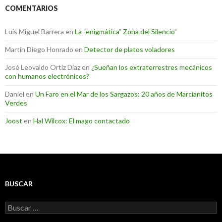
COMENTARIOS
Luis Miguel Barrera
en
La “enigmática” Zona del Silencio”
Martin Diego Honrado
en
Detector de platos voladores
José Leovaldo Ortiz Díaz
en
¿Sueñan los extraterrestres mecánicos
con humanos electrónicos?
Daniel
en
Un Faro en el Mar de los Sargazos: 20 años de Marcianitos
Verdes
Joost
en
Hal Wilcox: El mago contactado
BUSCAR
Buscar: