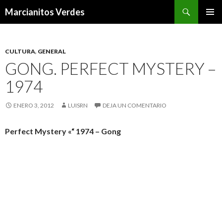
Buscar
Marcianitos Verdes
SALTAR
MENÚ
AL
PRINCI
CONTENIDO
CULTURA
,
GENERAL
GONG. PERFECT MYSTERY –
1974
ENERO 3, 2012
LUISRN
DEJA UN COMENTARIO
Perfect Mystery «“ 1974 – Gong