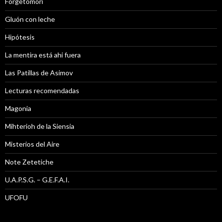
Forgetomori
Gluón con leche
Hipótesis
La mentira está ahi fuera
Las Patillas de Asimov
Lecturas recomendadas
Magonia
Mihterioh de la Siensia
Misterios del Aire
Note Zetetiche
U.A.P.S.G. – G.E.F.A.I.
UFOFU