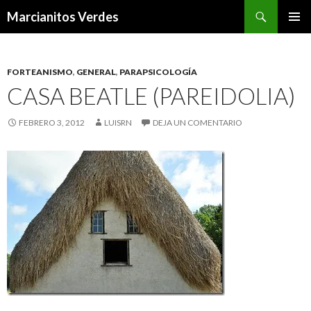
Buscar
Marcianitos Verdes
SALTAR
MENÚ
AL
PRINCI
CONTENIDO
FORTEANISMO
,
GENERAL
,
PARAPSICOLOGÍA
CASA BEATLE (PAREIDOLIA)
FEBRERO 3, 2012
LUISRN
DEJA UN COMENTARIO