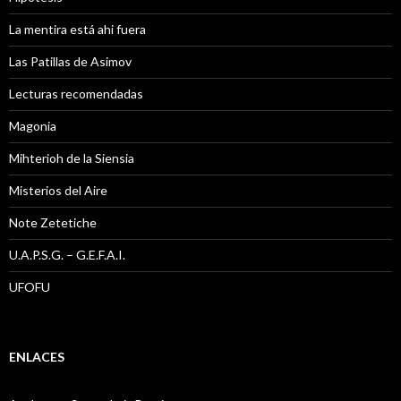
La mentira está ahi fuera
Las Patillas de Asimov
Lecturas recomendadas
Magonia
Mihterioh de la Siensia
Misterios del Aire
Note Zetetiche
U.A.P.S.G. – G.E.F.A.I.
UFOFU
ENLACES