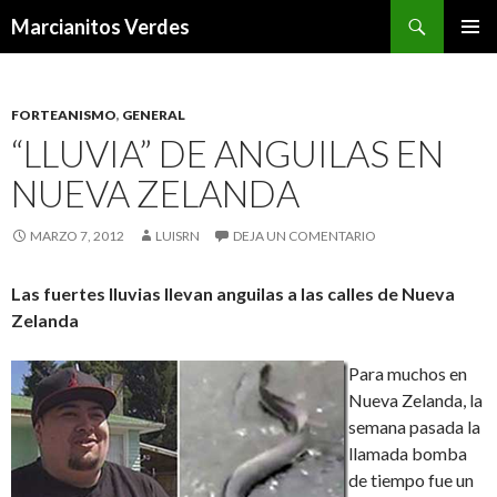
Buscar
Marcianitos Verdes
SALTAR
MENÚ
AL
PRINCI
CONTENIDO
FORTEANISMO
,
GENERAL
“LLUVIA” DE ANGUILAS EN
NUEVA ZELANDA
MARZO 7, 2012
LUISRN
DEJA UN COMENTARIO
Las fuertes lluvias llevan anguilas a las calles de Nueva
Zelanda
Para muchos en
Nueva Zelanda, la
semana pasada la
llamada bomba
de tiempo fue un