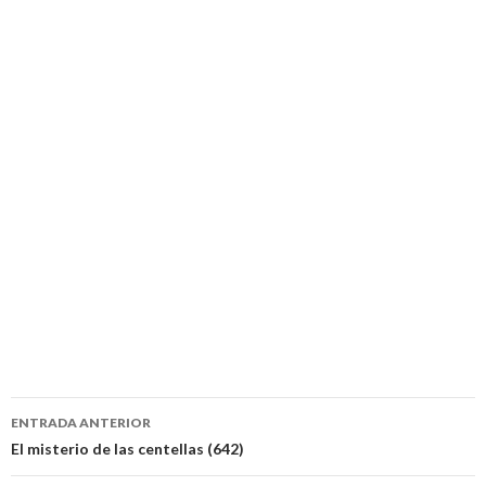
Navegación
ENTRADA ANTERIOR
de
El misterio de las centellas (642)