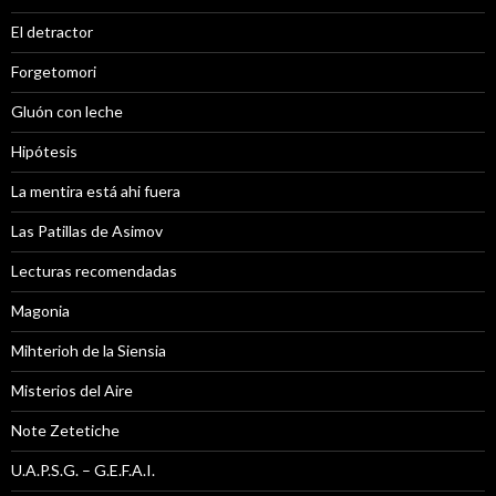
El detractor
Forgetomori
Gluón con leche
Hipótesis
La mentira está ahi fuera
Las Patillas de Asimov
Lecturas recomendadas
Magonia
Mihterioh de la Siensia
Misterios del Aire
Note Zetetiche
U.A.P.S.G. – G.E.F.A.I.