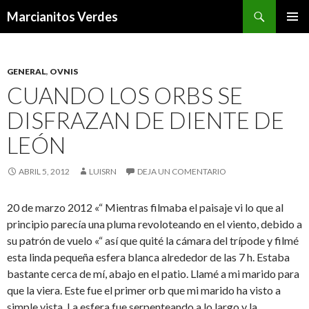
Buscar
Marcianitos Verdes
SALTAR
MENÚ
AL
PRINCI
CONTENIDO
GENERAL
,
OVNIS
CUANDO LOS ORBS SE
DISFRAZAN DE DIENTE DE
LEÓN
ABRIL 5, 2012
LUISRN
DEJA UN COMENTARIO
20 de marzo 2012 «“ Mientras filmaba el paisaje vi lo que al
principio parecía una pluma revoloteando en el viento, debido a
su patrón de vuelo «“ así que quité la cámara del trípode y filmé
esta linda pequeña esfera blanca alrededor de las 7 h. Estaba
bastante cerca de mí, abajo en el patio. Llamé a mi marido para
que la viera. Este fue el primer orb que mi marido ha visto a
simple vista. La esfera fue serpenteando a lo largo y la