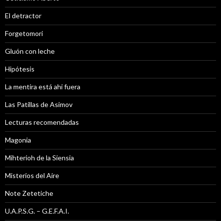
El detractor
Forgetomori
Gluón con leche
Hipótesis
La mentira está ahi fuera
Las Patillas de Asimov
Lecturas recomendadas
Magonia
Mihterioh de la Siensia
Misterios del Aire
Note Zetetiche
U.A.P.S.G. – G.E.F.A.I.