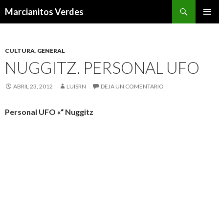
Buscar
Marcianitos Verdes
SALTAR
MENÚ
AL
PRINCI
CONTENIDO
CULTURA
,
GENERAL
NUGGITZ. PERSONAL UFO
ABRIL 23, 2012
LUISRN
DEJA UN COMENTARIO
Personal UFO «“ Nuggitz