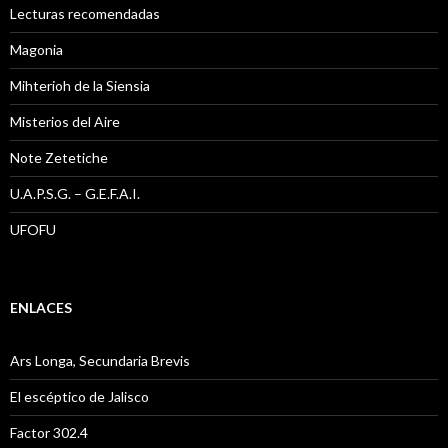
Lecturas recomendadas
Magonia
Mihterioh de la Siensia
Misterios del Aire
Note Zetetiche
U.A.P.S.G. – G.E.F.A.I.
UFOFU
ENLACES
Ars Longa, Secundaria Brevis
El escéptico de Jalisco
Factor 302.4