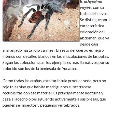
Brachypelma
vagans,
con su
bolsa de huevos
.
Se distingue por la
característica
coloración del
abdomen, que va
desde casi
anaranjado hasta rojo carmesí. El resto del cuerpo es negro
intenso con detalles blancos en las articulaciones de las patas.
Según los coleccionistas, los ejemplares más llamativos por su
colorido son los de la península de Yucatán.
Como todas las arañas, esta tarántula produce seda, pero no
teje telas sino que habita madrigueras subterráneas
recubiertas con ese material. Es principalmente nocturna y
caza al acecho o persiguiendo activamente a sus presas, que
pueden ser insectos y pequeños vertebrados.