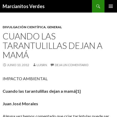
Buscar
Marcianitos Verdes
SALTAR
MENÚ
AL
PRINCI
CONTENIDO
DIVULGACIÓN CIENTÍFICA
,
GENERAL
CUANDO LAS
TARANTULILLAS DEJAN A
MAMÁ
JUNIO 13, 2012
LUISRN
DEJA UN COMENTARIO
IMPACTO AMBIENTAL
Cuando las tarantulillas dejan a mamá
[1]
Juan José Morales
Alguna vez hemos comentado que criar tarántulas puede ser