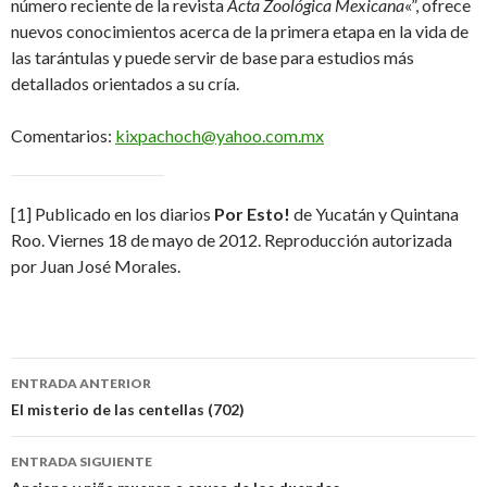
número reciente de la revista
Acta Zoológica Mexicana
«”, ofrece
nuevos conocimientos acerca de la primera etapa en la vida de
las tarántulas y puede servir de base para estudios más
detallados orientados a su cría.
Comentarios:
kixpachoch@yahoo.com.mx
[1] Publicado en los diarios
Por Esto!
de Yucatán y Quintana
Roo. Viernes 18 de mayo de 2012. Reproducción autorizada
por Juan José Morales.
Navegación
ENTRADA ANTERIOR
de
El misterio de las centellas (702)
entradas
ENTRADA SIGUIENTE