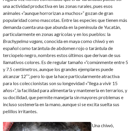
una actividad productiva en las zonas rurales, pues esos
animales «”aunque horrorizan a muchos»” gozan de gran
popularidad como mascotas. Entre las especies que tienen más
demanda cuenta una que abunda en la península de Yucatán,
particularmente en zonas agrícolas y en los pueblos: la
Brachypelma vagans,
conocida en maya como chiwó y en
español como tarántula de abdomen rojo o tarántula de
terciopelo negro, nombres estos últimos que derivan de sus
llamativos colores. Es de regular tamaño «”comúnmente entre 5
y 7.5 centímetros, aunque los grandes ejemplares puede
alcanzar 12″”, pero lo que la hace particularmente atractiva
para los coleccionistas son su longevidad «”llega a vivir 15
años»”, la facilidad para alimentarla y mantenerla en terrarios, y
su docilidad, que permite manejarla sin mayores problemas e
incluso sostenerla en la mano, aunque si se excita suelta sus
pelillos irritantes.
Una chiwó,