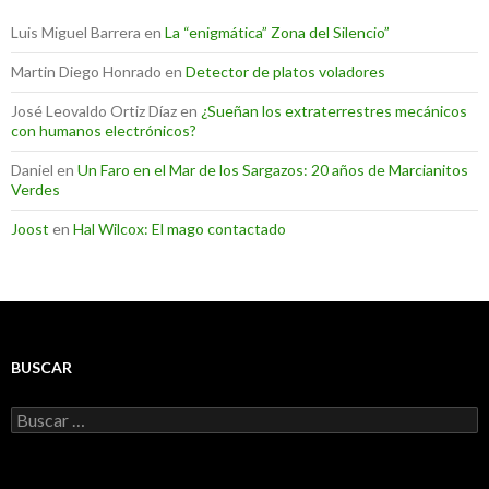
Luis Miguel Barrera
en
La “enigmática” Zona del Silencio”
Martin Diego Honrado
en
Detector de platos voladores
José Leovaldo Ortiz Díaz
en
¿Sueñan los extraterrestres mecánicos
con humanos electrónicos?
Daniel
en
Un Faro en el Mar de los Sargazos: 20 años de Marcianitos
Verdes
Joost
en
Hal Wilcox: El mago contactado
BUSCAR
Buscar: