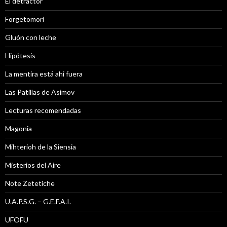
El detractor
Forgetomori
Gluón con leche
Hipótesis
La mentira está ahi fuera
Las Patillas de Asimov
Lecturas recomendadas
Magonia
Mihterioh de la Siensia
Misterios del Aire
Note Zetetiche
U.A.P.S.G. – G.E.F.A.I.
UFOFU