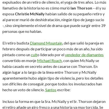
expulsados de un retiro de silencio, el yoga de tres años. Lo más
llamativo de la historia no es cómo murió
Ian Thorson
– él y su
esposa
Christie McNally
habían salido de su pequeño retiro y
al parecer murió de deshidratación, ningún tipo de juego sucio
-, sino simplemente el nivel de drama que puede surgir entre 39
personas que no hablan.
El retiro budista
Diamond Mountain
, del que salió la pareja en
febrero después de participar un poco más de un año, ha sido
pintado como un
cult
o liderado por el
vendedor de diamantes
convertido en monje
Michael Roach
, con quien McNally se
había casado en secreto antes de casarse con Thorson. En
algún lugar a lo largo de la línea entre Thorson y McNally
aparentemente hubo algún tipo de violencia, pero los detalles
son difíciles de conseguir, porque todos los involucrados han
hecho un voto de silencio.
Santos
escribe:
Incluso la forma en que la Sra. McNally y el Sr. Thorson dejaron
el retiro añade un giro fresco a una historia ya muy torcida. Se