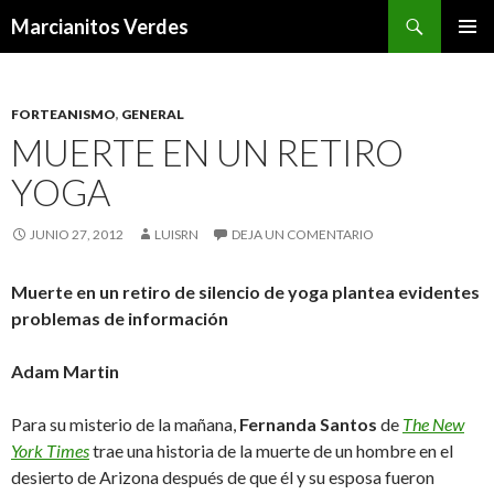
Buscar
Marcianitos Verdes
SALTAR
MENÚ
AL
PRINCI
CONTENIDO
FORTEANISMO
,
GENERAL
MUERTE EN UN RETIRO
YOGA
JUNIO 27, 2012
LUISRN
DEJA UN COMENTARIO
Muerte en un retiro de silencio de yoga plantea evidentes
problemas de información
Adam Martin
Para su misterio de la mañana,
Fernanda Santos
de
The New
York Times
trae una historia de la muerte de un hombre en el
desierto de Arizona después de que él y su esposa fueron