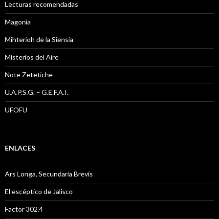
Lecturas recomendadas
Magonia
Mihterioh de la Siensia
Misterios del Aire
Note Zetetiche
U.A.P.S.G. – G.E.F.A.I.
UFOFU
ENLACES
Ars Longa, Secundaria Brevis
El escéptico de Jalisco
Factor 302.4