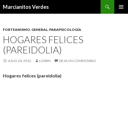
Buscar
Marcianitos Verdes
SALTAR
MENÚ
AL
PRINCI
CONTENIDO
FORTEANISMO
,
GENERAL
,
PARAPSICOLOGÍA
HOGARES FELICES
(PAREIDOLIA)
JULIO 24, 2012
LUISRN
DEJA UN COMENTARIO
Hogares felices (pareidolia)