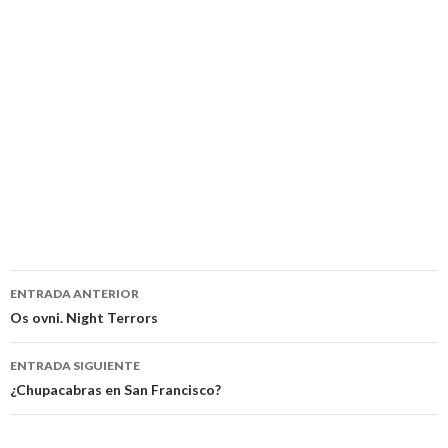
Navegación
ENTRADA ANTERIOR
de
Os ovni. Night Terrors
entradas
ENTRADA SIGUIENTE
¿Chupacabras en San Francisco?