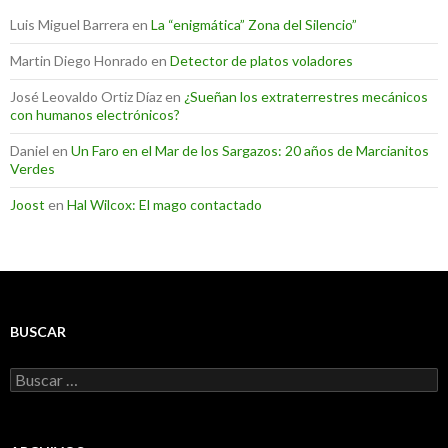
Luis Miguel Barrera
en
La “enigmática” Zona del Silencio”
Martin Diego Honrado
en
Detector de platos voladores
José Leovaldo Ortiz Díaz
en
¿Sueñan los extraterrestres mecánicos
con humanos electrónicos?
Daniel
en
Un Faro en el Mar de los Sargazos: 20 años de Marcianitos
Verdes
Joost
en
Hal Wilcox: El mago contactado
BUSCAR
Buscar: