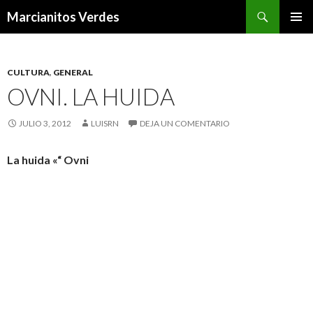
Buscar
Marcianitos Verdes
SALTAR
MENÚ
AL
PRINCI
CONTENIDO
CULTURA
,
GENERAL
OVNI. LA HUIDA
JULIO 3, 2012
LUISRN
DEJA UN COMENTARIO
La huida «“ Ovni