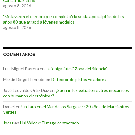
Caricaturas (558)
agosto 8, 2026
"Me lavaron el cerebro por completo": la secta apocalíptica de los
años 80 que atrapó a jóvenes modelos
agosto 8, 2026
COMENTARIOS
Luis Miguel Barrera
en
La “enigmática” Zona del Silencio”
Martin Diego Honrado
en
Detector de platos voladores
José Leovaldo Ortiz Díaz
en
¿Sueñan los extraterrestres mecánicos
con humanos electrónicos?
Daniel
en
Un Faro en el Mar de los Sargazos: 20 años de Marcianitos
Verdes
Joost
en
Hal Wilcox: El mago contactado