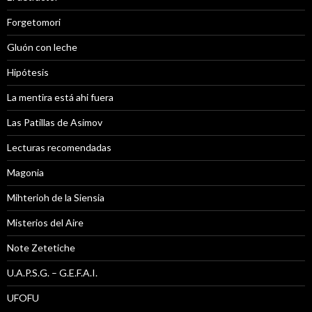
Forgetomori
Gluón con leche
Hipótesis
La mentira está ahi fuera
Las Patillas de Asimov
Lecturas recomendadas
Magonia
Mihterioh de la Siensia
Misterios del Aire
Note Zetetiche
U.A.P.S.G. – G.E.F.A.I.
UFOFU