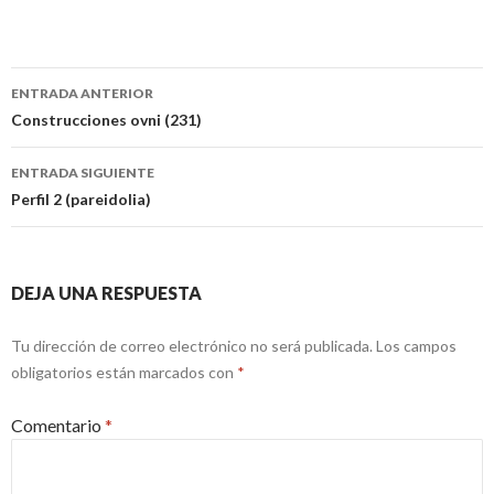
Navegación
ENTRADA ANTERIOR
de
Construcciones ovni (231)
entradas
ENTRADA SIGUIENTE
Perfil 2 (pareidolia)
DEJA UNA RESPUESTA
Tu dirección de correo electrónico no será publicada.
Los campos
obligatorios están marcados con
*
Comentario
*