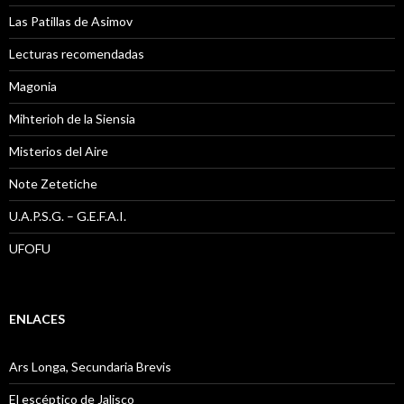
Las Patillas de Asimov
Lecturas recomendadas
Magonia
Mihterioh de la Siensia
Misterios del Aire
Note Zetetiche
U.A.P.S.G. – G.E.F.A.I.
UFOFU
ENLACES
Ars Longa, Secundaria Brevis
El escéptico de Jalisco