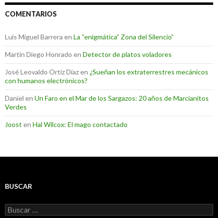
COMENTARIOS
Luis Miguel Barrera
en
La “enigmática” Zona del Silencio”
Martin Diego Honrado
en
Detector de platos voladores
José Leovaldo Ortiz Díaz
en
¿Sueñan los extraterrestres mecánicos
con humanos electrónicos?
Daniel
en
Un Faro en el Mar de los Sargazos: 20 años de Marcianitos
Verdes
Joost
en
Hal Wilcox: El mago contactado
BUSCAR
Buscar: