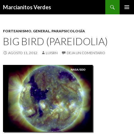
Buscar
Marcianitos Verdes
SALTAR
MENÚ
AL
PRINCI
CONTENIDO
FORTEANISMO
,
GENERAL
,
PARAPSICOLOGÍA
BIG BIRD (PAREIDOLIA)
AGOSTO 11, 2012
LUISRN
DEJA UN COMENTARIO