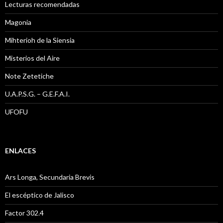
Lecturas recomendadas
Magonia
Mihterioh de la Siensia
Misterios del Aire
Note Zetetiche
U.A.P.S.G. – G.E.F.A.I.
UFOFU
ENLACES
Ars Longa, Secundaria Brevis
El escéptico de Jalisco
Factor 302.4