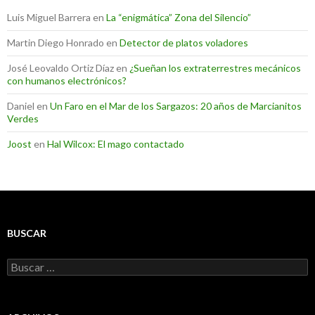
Luis Miguel Barrera
en
La “enigmática” Zona del Silencio”
Martin Diego Honrado
en
Detector de platos voladores
José Leovaldo Ortiz Díaz
en
¿Sueñan los extraterrestres mecánicos
con humanos electrónicos?
Daniel
en
Un Faro en el Mar de los Sargazos: 20 años de Marcianitos
Verdes
Joost
en
Hal Wilcox: El mago contactado
BUSCAR
Buscar: