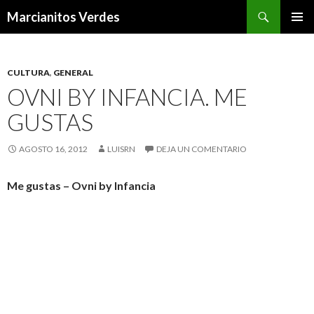
Buscar
Marcianitos Verdes
SALTAR
MENÚ
AL
PRINCI
CONTENIDO
CULTURA
,
GENERAL
OVNI BY INFANCIA. ME
GUSTAS
AGOSTO 16, 2012
LUISRN
DEJA UN COMENTARIO
Me gustas –
Ovni by Infancia