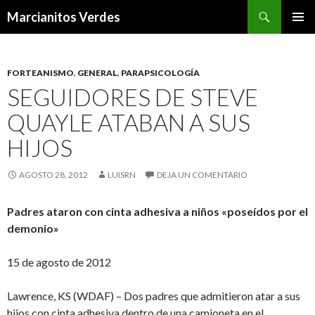
Buscar
Marcianitos Verdes
SALTAR
MENÚ
AL
PRINCI
CONTENIDO
FORTEANISMO
,
GENERAL
,
PARAPSICOLOGÍA
SEGUIDORES DE STEVE
QUAYLE ATABAN A SUS
HIJOS
AGOSTO 28, 2012
LUISRN
DEJA UN COMENTARIO
Padres ataron con cinta adhesiva a niños «poseídos por el
demonio»
15 de agosto de 2012
Lawrence, KS (WDAF) – Dos padres que admitieron atar a sus
hijos con cinta adhesiva dentro de una camioneta en el