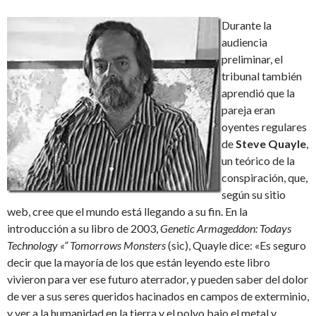
Durante la
audiencia
preliminar, el
tribunal también
aprendió que la
pareja eran
oyentes regulares
de
Steve Quayle
,
un teórico de la
conspiración, que,
según su sitio
web, cree que el mundo está llegando a su fin. En la
introducción a su libro de 2003,
Genetic Armageddon: Todays
Technology «” Tomorrows Monsters
(sic), Quayle dice: «Es seguro
decir que la mayoría de los que están leyendo este libro
vivieron para ver ese futuro aterrador, y pueden saber del dolor
de ver a sus seres queridos hacinados en campos de exterminio,
y ver a la humanidad en la tierra y el polvo bajo el metal y