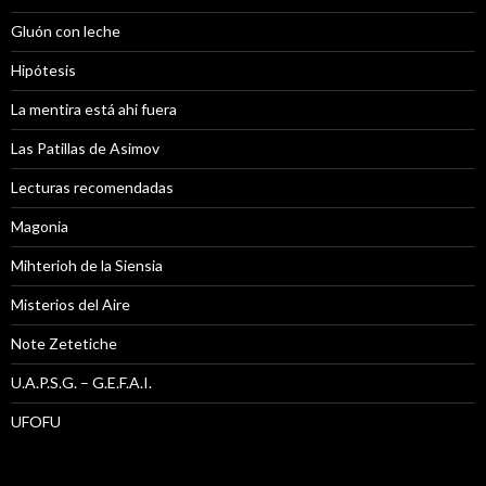
Gluón con leche
Hipótesis
La mentira está ahi fuera
Las Patillas de Asimov
Lecturas recomendadas
Magonia
Mihterioh de la Siensia
Misterios del Aire
Note Zetetiche
U.A.P.S.G. – G.E.F.A.I.
UFOFU