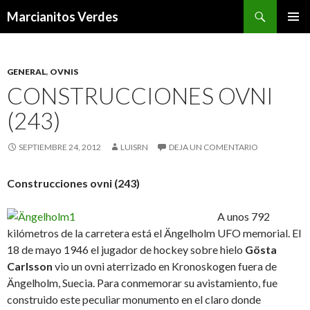
Buscar
Marcianitos Verdes
SALTAR
MENÚ
AL
PRINCI
CONTENIDO
GENERAL
,
OVNIS
CONSTRUCCIONES OVNI
(243)
SEPTIEMBRE 24, 2012
LUISRN
DEJA UN COMENTARIO
Construcciones ovni (243)
A unos 792
kilómetros de la carretera está el Ängelholm UFO memorial. El
18 de mayo 1946 el jugador de hockey sobre hielo
Gösta
Carlsson
vio un ovni aterrizado en Kronoskogen fuera de
Ängelholm, Suecia. Para conmemorar su avistamiento, fue
construido este peculiar monumento en el claro donde