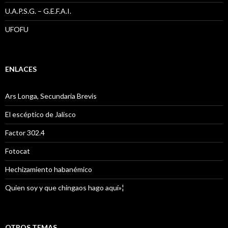
U.A.P.S.G. – G.E.F.A.I.
UFOFU
ENLACES
Ars Longa, Secundaria Brevis
El escéptico de Jalisco
Factor 302.4
Fotocat
Hechizamiento habanémico
Quien soy y que chingaos hago aquí»¦
OTROS TEMAS