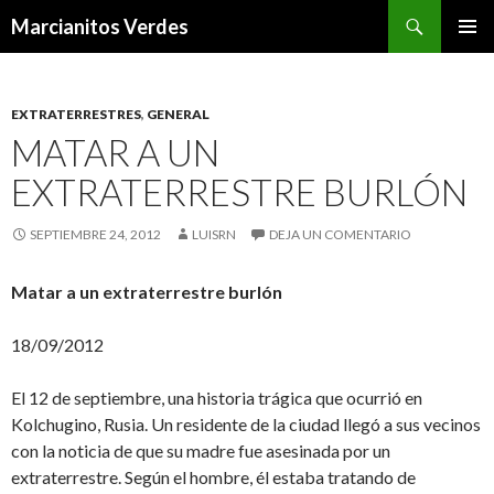
Buscar
Marcianitos Verdes
SALTAR
MENÚ
AL
PRINCI
CONTENIDO
EXTRATERRESTRES
,
GENERAL
MATAR A UN
EXTRATERRESTRE BURLÓN
SEPTIEMBRE 24, 2012
LUISRN
DEJA UN COMENTARIO
Matar a un extraterrestre burlón
18/09/2012
El 12 de septiembre, una historia trágica que ocurrió en
Kolchugino, Rusia. Un residente de la ciudad llegó a sus vecinos
con la noticia de que su madre fue asesinada por un
extraterrestre. Según el hombre, él estaba tratando de