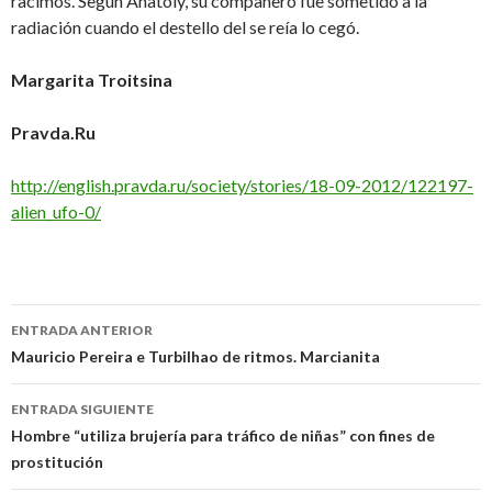
racimos. Según Anatoly, su compañero fue sometido a la
radiación cuando el destello del se reía lo cegó.
Margarita Troitsina
Pravda.Ru
http://english.pravda.ru/society/stories/18-09-2012/122197-
alien_ufo-0/
Navegación
ENTRADA ANTERIOR
de
Mauricio Pereira e Turbilhao de ritmos. Marcianita
entradas
ENTRADA SIGUIENTE
Hombre “utiliza brujería para tráfico de niñas” con fines de
prostitución