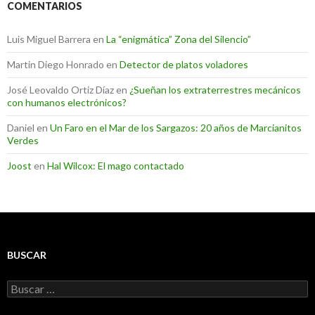
COMENTARIOS
Luis Miguel Barrera
en
La “enigmática” Zona del Silencio”
Martin Diego Honrado
en
Detector de platos voladores
José Leovaldo Ortiz Díaz
en
¿Sueñan los extraterrestres mecánicos
con humanos electrónicos?
Daniel
en
Un Faro en el Mar de los Sargazos: 20 años de Marcianitos
Verdes
Joost
en
Hal Wilcox: El mago contactado
BUSCAR
Buscar: