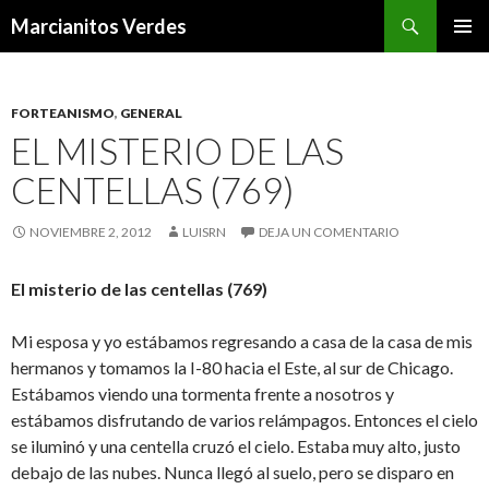
Buscar
Marcianitos Verdes
SALTAR
MENÚ
AL
PRINCI
CONTENIDO
FORTEANISMO
,
GENERAL
EL MISTERIO DE LAS
CENTELLAS (769)
NOVIEMBRE 2, 2012
LUISRN
DEJA UN COMENTARIO
El misterio de las centellas (769)
Mi esposa y yo estábamos regresando a casa de la casa de mis
hermanos y tomamos la I-80 hacia el Este, al sur de Chicago.
Estábamos viendo una tormenta frente a nosotros y
estábamos disfrutando de varios relámpagos. Entonces el cielo
se iluminó y una centella cruzó el cielo. Estaba muy alto, justo
debajo de las nubes. Nunca llegó al suelo, pero se disparo en