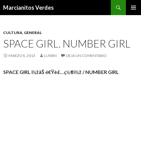
Buscar
Marcianitos Verdes
SALTAR
MENÚ
AL
PRINCI
CONTENIDO
CULTURA
,
GENERAL
SPACE GIRL. NUMBER GIRL
MARZO 8, 2013
LUISRN
DEJA UN COMENTARIO
SPACE GIRL
ï½žåŠ é€Ÿè£…ç½®ï½ž
/ NUMBER GIRL