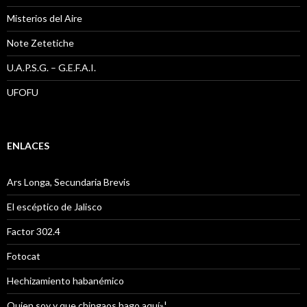
Misterios del Aire
Note Zetetiche
U.A.P.S.G. – G.E.F.A.I.
UFOFU
ENLACES
Ars Longa, Secundaria Brevis
El escéptico de Jalisco
Factor 302.4
Fotocat
Hechizamiento habanémico
Quien soy y que chingaos hago aquí»¦