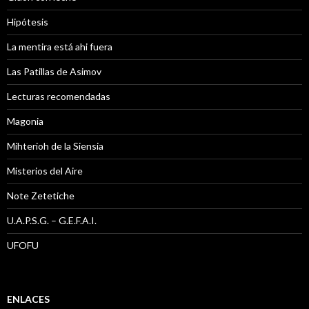
Hipótesis
La mentira está ahi fuera
Las Patillas de Asimov
Lecturas recomendadas
Magonia
Mihterioh de la Siensia
Misterios del Aire
Note Zetetiche
U.A.P.S.G. – G.E.F.A.I.
UFOFU
ENLACES