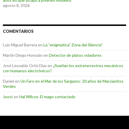
años 80 que atrapó a jóvenes modelos
agosto 8, 2026
COMENTARIOS
Luis Miguel Barrera
en
La “enigmática” Zona del Silencio”
Martin Diego Honrado
en
Detector de platos voladores
José Leovaldo Ortiz Díaz
en
¿Sueñan los extraterrestres mecánicos
con humanos electrónicos?
Daniel
en
Un Faro en el Mar de los Sargazos: 20 años de Marcianitos
Verdes
Joost
en
Hal Wilcox: El mago contactado