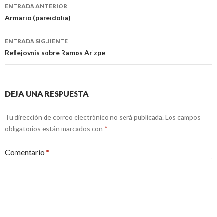
Navegación
ENTRADA ANTERIOR
de
Armario (pareidolia)
entradas
ENTRADA SIGUIENTE
Reflejovnis sobre Ramos Arizpe
DEJA UNA RESPUESTA
Tu dirección de correo electrónico no será publicada.
Los campos
obligatorios están marcados con
*
Comentario
*