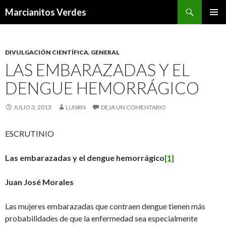
Buscar
Marcianitos Verdes
SALTAR
MENÚ
AL
PRINCI
CONTENIDO
DIVULGACIÓN CIENTÍFICA
,
GENERAL
LAS EMBARAZADAS Y EL
DENGUE HEMORRÁGICO
JULIO 3, 2013
LUISRN
DEJA UN COMENTARIO
ESCRUTINIO
Las embarazadas y el dengue hemorrágico
[1]
Juan José Morales
Las mujeres embarazadas que contraen dengue tienen más
probabilidades de que la enfermedad sea especialmente