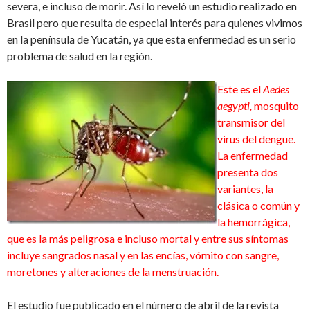
severa, e incluso de morir. Así lo reveló un estudio realizado en
Brasil pero que resulta de especial interés para quienes vivimos
en la península de Yucatán, ya que esta enfermedad es un serio
problema de salud en la región.
Este es el
Aedes
aegypti,
mosquito
transmisor del
virus del dengue.
La enfermedad
presenta dos
variantes, la
clásica o común y
la hemorrágica,
que es la más peligrosa e incluso mortal y entre sus síntomas
incluye sangrados nasal y en las encías, vómito con sangre,
moretones y alteraciones de la menstruación.
El estudio fue publicado en el número de abril de la revista