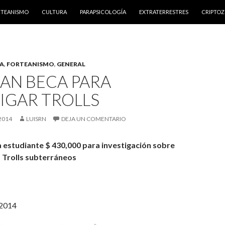
NTENIDO
RTEANISMO
CULTURA
PARAPSICOLOGÍA
EXTRATERRESTRES
CRIPTO
A
,
FORTEANISMO
,
GENERAL
AN BECA PARA
IGAR TROLLS
2014
LUISRN
DEJA UN COMENTARIO
 estudiante $ 430,000 para investigación sobre
s Trolls subterráneos
 2014