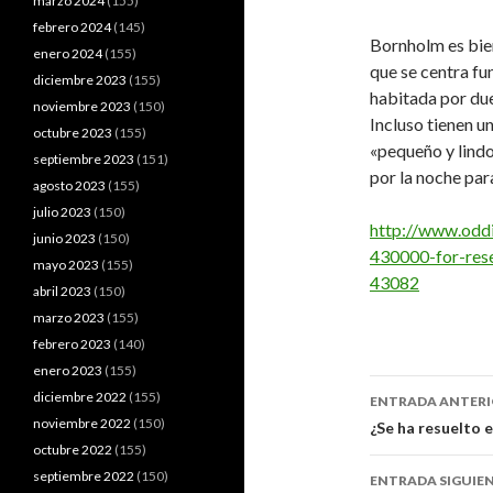
marzo 2024
(155)
febrero 2024
(145)
Bornholm es bien
enero 2024
(155)
que se centra fu
diciembre 2023
(155)
habitada por due
noviembre 2023
(150)
Incluso tienen 
octubre 2023
(155)
«pequeño y lindo
septiembre 2023
(151)
por la noche pa
agosto 2023
(155)
julio 2023
(150)
http://www.oddi
junio 2023
(150)
430000-for-res
mayo 2023
(155)
43082
abril 2023
(150)
marzo 2023
(155)
febrero 2023
(140)
enero 2023
(155)
Navegaci
diciembre 2022
(155)
ENTRADA ANTER
de
noviembre 2022
(150)
¿Se ha resuelto 
octubre 2022
(155)
entradas
septiembre 2022
(150)
ENTRADA SIGUIE