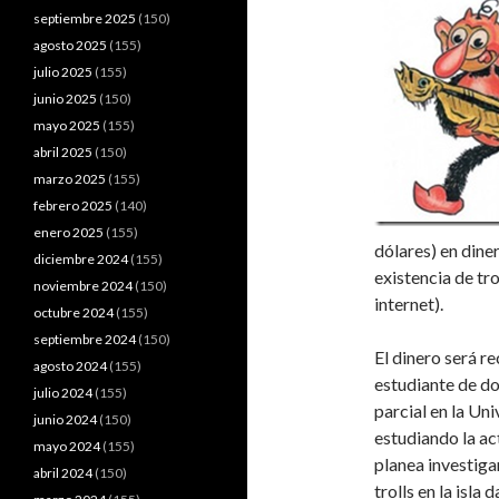
septiembre 2025
(150)
agosto 2025
(155)
julio 2025
(155)
junio 2025
(150)
mayo 2025
(155)
abril 2025
(150)
marzo 2025
(155)
febrero 2025
(140)
enero 2025
(155)
dólares) en dine
diciembre 2024
(155)
existencia de tro
noviembre 2024
(150)
internet).
octubre 2024
(155)
septiembre 2024
(150)
El dinero será r
agosto 2024
(155)
estudiante de d
julio 2024
(155)
parcial en la U
junio 2024
(150)
estudiando la ac
mayo 2024
(155)
planea investiga
abril 2024
(150)
trolls en la isla