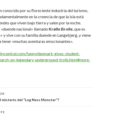
 conocido por su floreciente industria del turismo,
ndamentalmente en la creencia de que la isla está
ndes que viven bajo tierra y salen por la noche.
un «duende nacional» llamado
Krølle
Brolle
, que es
» y vive con su familia duende en Langebjerg, y viene
ra tener «muchas aventuras emocionantes».
tycentral.com/funny/denmark-gives-student-
earch-on-legendary-underground-trolls.html#more-
ón
IOR
el misterio del “Log Ness Monster”?
NTE