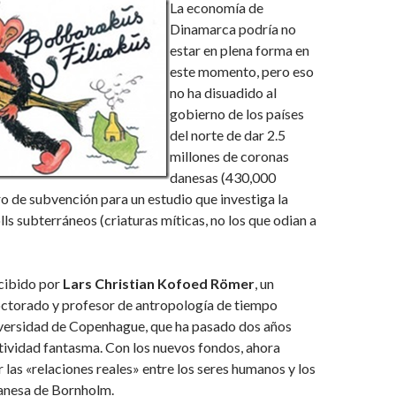
La economía de
Dinamarca podría no
estar en plena forma en
este momento, pero eso
no ha disuadido al
gobierno de los países
del norte de dar 2.5
millones de coronas
danesas (430,000
ro de subvención para un estudio que investiga la
lls subterráneos (criaturas míticas, no los que odian a
ecibido por
Lars Christian
Kofoed Römer
, un
octorado y profesor de antropología de tiempo
niversidad de Copenhague, que ha pasado dos años
tividad fantasma. Con los nuevos fondos, ahora
r las «relaciones reales» entre los seres humanos y los
 danesa de Bornholm.