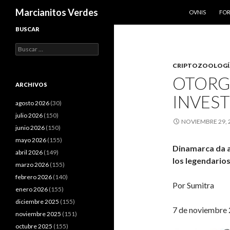
SALTAR AL CO
Buscar
Marcianitos Verdes
OVNIS
FO
BUSCAR
Buscar:
CRIPTOZOOLOGÍ
OTORG
ARCHIVOS
INVEST
agosto 2026
(30)
julio 2026
(150)
NOVIEMBRE 29, 
junio 2026
(150)
mayo 2026
(155)
Dinamarca
da a
abril 2026
(149)
los legendario
marzo 2026
(155)
febrero 2026
(140)
Por Sumitra
enero 2026
(155)
diciembre 2025
(155)
7 de noviembre
noviembre 2025
(151)
octubre 2025
(155)