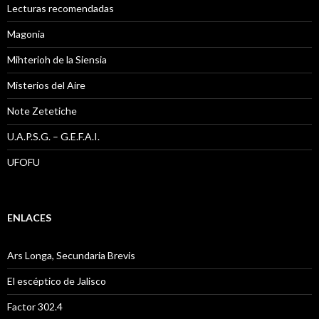
Lecturas recomendadas
Magonia
Mihterioh de la Siensia
Misterios del Aire
Note Zetetiche
U.A.P.S.G. – G.E.F.A.I.
UFOFU
ENLACES
Ars Longa, Secundaria Brevis
El escéptico de Jalisco
Factor 302.4