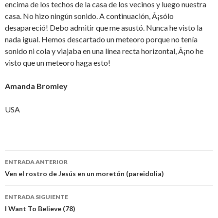
encima de los techos de la casa de los vecinos y luego nuestra
casa. No hizo ningún sonido. A continuación, Â¡sólo
desapareció! Debo admitir que me asustó. Nunca he visto la
nada igual. Hemos descartado un meteoro porque no tenía
sonido ni cola y viajaba en una línea recta horizontal, Â¡no he
visto que un meteoro haga esto!
Amanda Bromley
USA
Navegación
ENTRADA ANTERIOR
de
Ven el rostro de Jesús en un moretón (pareidolia)
entradas
ENTRADA SIGUIENTE
I Want To Believe (78)