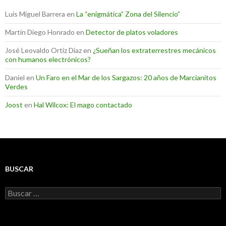
Luis Miguel Barrera
en
La “enigmática” Zona del Silencio”
Martin Diego Honrado
en
Detector de platos voladores
José Leovaldo Ortiz Díaz
en
¿Sueñan los extraterrestres mecánicos
con humanos electrónicos?
Daniel
en
Un Faro en el Mar de los Sargazos: 20 años de Marcianitos
Verdes
Joost
en
Hal Wilcox: El mago contactado
BUSCAR
Buscar: