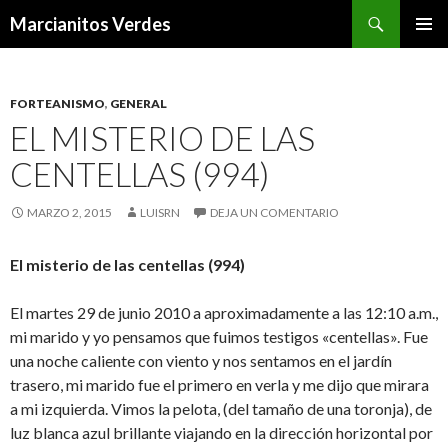
Buscar
Marcianitos Verdes
SALTAR
MENÚ
AL
PRINCI
CONTENIDO
FORTEANISMO
,
GENERAL
EL MISTERIO DE LAS
CENTELLAS (994)
MARZO 2, 2015
LUISRN
DEJA UN COMENTARIO
El misterio de las centellas (994)
El martes 29 de junio 2010 a aproximadamente a las 12:10 a.m.,
mi marido y yo pensamos que fuimos testigos «centellas». Fue
una noche caliente con viento y nos sentamos en el jardín
trasero, mi marido fue el primero en verla y me dijo que mirara
a mi izquierda. Vimos la pelota, (del tamaño de una toronja), de
luz blanca azul brillante viajando en la dirección horizontal por