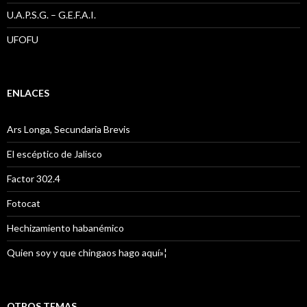
U.A.P.S.G. – G.E.F.A.I.
UFOFU
ENLACES
Ars Longa, Secundaria Brevis
El escéptico de Jalisco
Factor 302.4
Fotocat
Hechizamiento habanémico
Quien soy y que chingaos hago aquí»¦
OTROS TEMAS