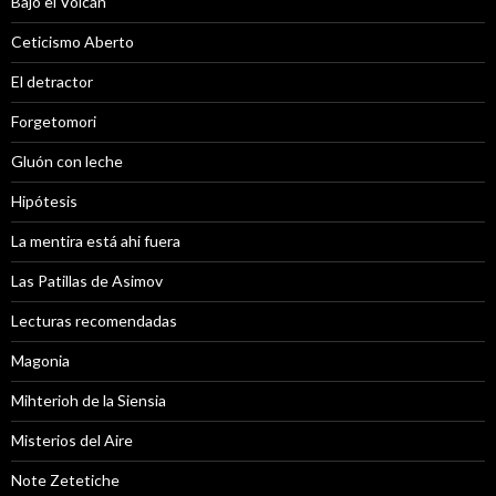
Bajo el Volcán
Ceticismo Aberto
El detractor
Forgetomori
Gluón con leche
Hipótesis
La mentira está ahi fuera
Las Patillas de Asimov
Lecturas recomendadas
Magonia
Mihterioh de la Siensia
Misterios del Aire
Note Zetetiche