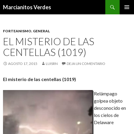
Buscar
Marcianitos Verdes
SALTAR
MENÚ
AL
PRINCI
CONTENIDO
FORTEANISMO
,
GENERAL
EL MISTERIO DE LAS
CENTELLAS (1019)
AGOSTO 17, 2015
LUISRN
DEJA UN COMENTARIO
El misterio de las centellas (1019)
Relámpago
golpea objeto
desconocido en
los cielos de
Delaware