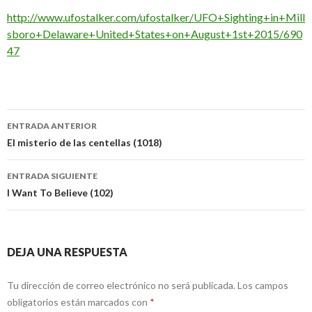
http://www.ufostalker.com/ufostalker/UFO+Sighting+in+Mill
sboro+Delaware+United+States+on+August+1st+2015/690
47
Navegación
ENTRADA ANTERIOR
de
El misterio de las centellas (1018)
entradas
ENTRADA SIGUIENTE
I Want To Believe (102)
DEJA UNA RESPUESTA
Tu dirección de correo electrónico no será publicada.
Los campos
obligatorios están marcados con
*