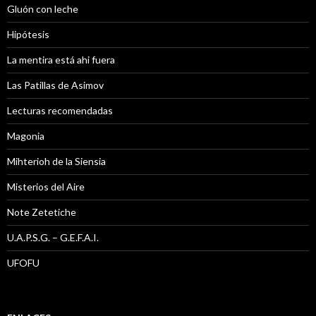
Gluón con leche
Hipótesis
La mentira está ahi fuera
Las Patillas de Asimov
Lecturas recomendadas
Magonia
Mihterioh de la Siensia
Misterios del Aire
Note Zetetiche
U.A.P.S.G. – G.E.F.A.I.
UFOFU