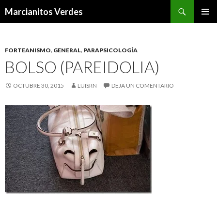
Buscar
Marcianitos Verdes
SALTAR
MENÚ
AL
PRINCI
CONTENIDO
FORTEANISMO
,
GENERAL
,
PARAPSICOLOGÍA
BOLSO (PAREIDOLIA)
OCTUBRE 30, 2015
LUISRN
DEJA UN COMENTARIO