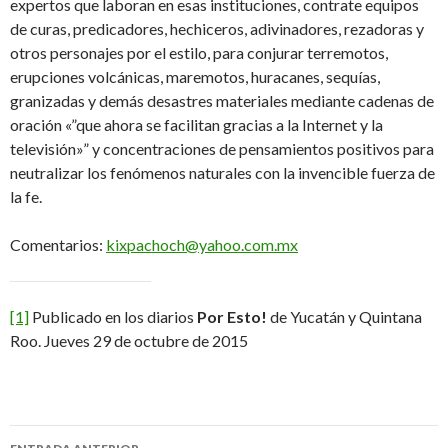
expertos que laboran en esas instituciones, contrate equipos
de curas, predicadores, hechiceros, adivinadores, rezadoras y
otros personajes por el estilo, para conjurar terremotos,
erupciones volcánicas, maremotos, huracanes, sequías,
granizadas y demás desastres materiales mediante cadenas de
oración «”que ahora se facilitan gracias a la Internet y la
televisión»” y concentraciones de pensamientos positivos para
neutralizar los fenómenos naturales con la invencible fuerza de
la fe.
Comentarios:
kixpachoch@yahoo.com.mx
[1]
Publicado en los diarios
Por Esto!
de Yucatán y Quintana
Roo. Jueves 29 de octubre de 2015
Navegación