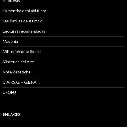
Hipótesis
La mentira está ahi fuera
Las Patillas de Asimov
Lecturas recomendadas
Magonia
Mihterioh de la Siensia
Misterios del Aire
Note Zetetiche
U.A.P.S.G. – G.E.F.A.I.
UFOFU
ENLACES