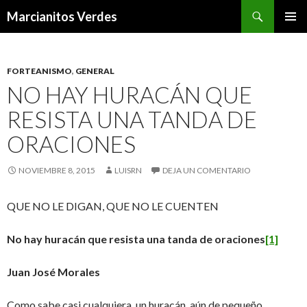
Buscar
Marcianitos Verdes
SALTAR
MENÚ
AL
PRINCI
CONTENIDO
FORTEANISMO
,
GENERAL
NO HAY HURACÁN QUE
RESISTA UNA TANDA DE
ORACIONES
NOVIEMBRE 8, 2015
LUISRN
DEJA UN COMENTARIO
QUE NO LE DIGAN, QUE NO LE CUENTEN
No hay huracán que resista una tanda de oraciones
[1]
Juan José Morales
Como sabe casi cualquiera, un huracán, aún de pequeño