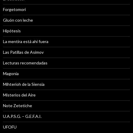
Forgetomori
Gluón con leche
Hipótesis
La mentira está ahi fuera
Las Patillas de Asimov
Lecturas recomendadas
Magonia
Mihterioh de la Siensia
Misterios del Aire
Note Zetetiche
U.A.P.S.G. – G.E.F.A.I.
UFOFU