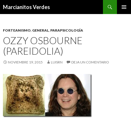
Buscar
Marcianitos Verdes
SALTAR
MENÚ
AL
PRINCI
CONTENIDO
FORTEANISMO
,
GENERAL
,
PARAPSICOLOGÍA
OZZY OSBOURNE
(PAREIDOLIA)
NOVIEMBRE 19, 2015
LUISRN
DEJA UN COMENTARIO