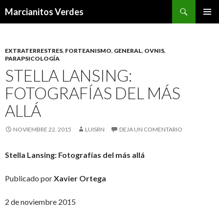
Buscar
Marcianitos Verdes
SALTAR
MENÚ
AL
PRINCI
CONTENIDO
EXTRATERRESTRES
,
FORTEANISMO
,
GENERAL
,
OVNIS
,
PARAPSICOLOGÍA
STELLA LANSING:
FOTOGRAFÍAS DEL MÁS
ALLÁ
NOVIEMBRE 22, 2015
LUISRN
DEJA UN COMENTARIO
Stella Lansing: Fotografías del más allá
Publicado por
Xavier Ortega
2 de noviembre 2015