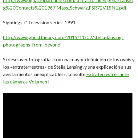
http://www.ignaciodarnaude.com/contacto_alienigena/Lansin
g%20Contacts%201967,Mass.,Schwarz,FSR72V18N1.pdf
Sightings «“ Television series. 1991
http://www.ghosttheory.com/2015/11/02/stella-lansing-
photographs-from-beyond
Si dese aver fotografías con una mayor definición de los ovnis y
los «extraterrestres» de Stella Lansing, y una explicación a sus
avistamientos «inexplicables», consulte
Extraterrestres ante
las cámaras Volumen I