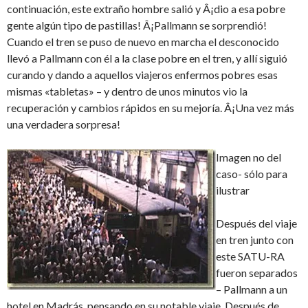
continuación, este extraño hombre salió y Â¡dio a esa pobre
gente algún tipo de pastillas! Â¡Pallmann se sorprendió!
Cuando el tren se puso de nuevo en marcha el desconocido
llevó a Pallmann con él a la clase pobre en el tren, y allí siguió
curando y dando a aquellos viajeros enfermos pobres esas
mismas «tabletas» – y dentro de unos minutos vio la
recuperación y cambios rápidos en su mejoría. Â¡Una vez más
una verdadera sorpresa!
Imagen no del
caso- sólo para
ilustrar
Después del viaje
en tren junto con
este SATU-RA
fueron separados
– Pallmann a un
hotel en Madrás, pensando en su notable viaje. Después de