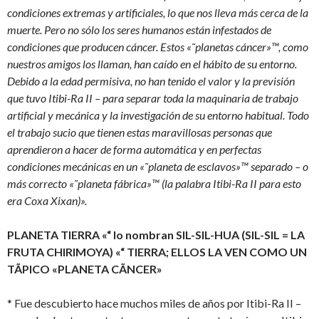
condiciones extremas y artificiales, lo que nos lleva más cerca de la
muerte. Pero no sólo los seres humanos están infestados de
condiciones que producen cáncer. Estos «˜planetas cáncer»™, como
nuestros amigos los llaman, han caído en el hábito de su entorno.
Debido a la edad permisiva, no han tenido el valor y la previsión
que tuvo Itibi-Ra II – para separar toda la maquinaria de trabajo
artificial y mecánica y la investigación de su entorno habitual. Todo
el trabajo sucio que tienen estas maravillosas personas que
aprendieron a hacer de forma automática y en perfectas
condiciones mecánicas en un «˜planeta de esclavos»™ separado – o
más correcto «˜planeta fábrica»™ (la palabra Itibi-Ra II para esto
era Coxa Xixan)».
PLANETA TIERRA «“ lo nombran SIL-SIL-HUA (SIL-SIL = LA
FRUTA CHIRIMOYA) «“ TIERRA; ELLOS LA VEN COMO UN
TÃPICO «PLANETA CÃNCER»
* Fue descubierto hace muchos miles de años por Itibi-Ra II –