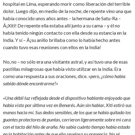
hospital en Lima, esperando morir como liberación del terrible
dolor. Luego dijo, en medio de la noche, de repente vino una que
había conocido unos años antes – la hermana de Satu-Ra –
Â¡Xiti! De repente ella estaba allí junto a su cama – y él no
había tenido ningún contacto con ella desde su estancia en la
India. Y sí – Â¡su anillo brillaba como lo había hecho antes
cuando tuvo esas reuniones con ellos en la India!
No, no – no sólo era una visitante astral, y así tuvo una de esas
pastillas milagrosas que había visto utilizar en la India. Era
como una respuesta a sus oraciones, dice.
«pero, ¿cómo había
sabido dónde encontrarme?»
«Una débil luz reflejada desde el dispositivo hablante enjoyado que
había visto por última vez en Benarés. Aún sin hablar, Xiti estiró sus
manos hacia mí. Sus dedos sensibles, de los que se había quitado los
guantes protectores de puntas, corrieron ligeramente sobre mi cara
con el tacto del hilo de araña. No sabía cuánto tiempo había estado
en la habitación antes de que ella revelara su presencia. No sé