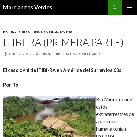
Buscar
Marcianitos Verdes
SALTAR
MENÚ
AL
PRINCI
CONTENIDO
EXTRATERRESTRES
,
GENERAL
,
OVNIS
ITIBI-RA (PRIMERA PARTE)
ABRIL 2, 2016
LUISRN
DEJA UN COMENTARIO
El caso ovni de ITIBI-RA en América del Sur en los 60s
Por Rø
Río Mirim, donde
estos
extraterrestres de
apariencia
humana tenían
una base