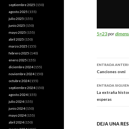
septiembre 2025
(150)
agosto 2025
(155)
julio 2025
(155)
junio 2025
(150)
mayo 2025
(155)
5×23
por
dimens
abril 2025
(150)
marzo 2025
(155)
febrero 2025
(140)
enero 2025
(155)
Navegaci
ENTRADA ANTER
diciembre 2024
(155)
de
Canciones ovni
noviembre 2024
(150)
entradas
octubre 2024
(155)
ENTRADA SIGUIE
septiembre 2024
(150)
La extraña histo
agosto 2024
(155)
esperas
julio 2024
(155)
junio 2024
(150)
mayo 2024
(155)
abril 2024
(150)
DEJA UNA RE