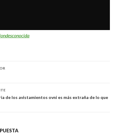
iondesconocida
ón
IOR
NTE
ria de los avistamientos ovni es más extraña de lo que
SPUESTA