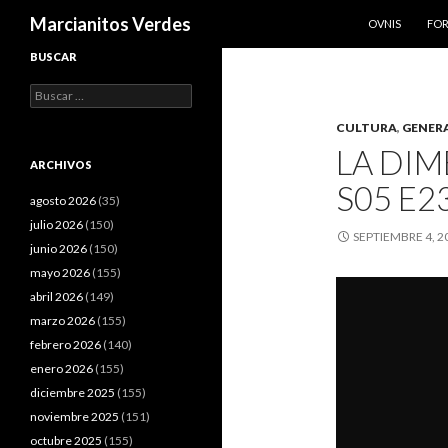
SALTAR AL CO
Buscar
Marcianitos Verdes
OVNIS
FO
BUSCAR
Buscar:
CULTURA
,
GENER
LA DI
ARCHIVOS
S05 E2
agosto 2026
(35)
julio 2026
(150)
SEPTIEMBRE 4, 2
junio 2026
(150)
mayo 2026
(155)
abril 2026
(149)
marzo 2026
(155)
febrero 2026
(140)
enero 2026
(155)
diciembre 2025
(155)
noviembre 2025
(151)
octubre 2025
(155)