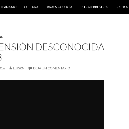
NTENIDO
RTEANISMO
CULTURA
PARAPSICOLOGÍA
EXTRATERRESTRES
CRIPTO
AL
MENSIÓN DESCONOCIDA
3
016
LUISRN
DEJA UN COMENTARIO