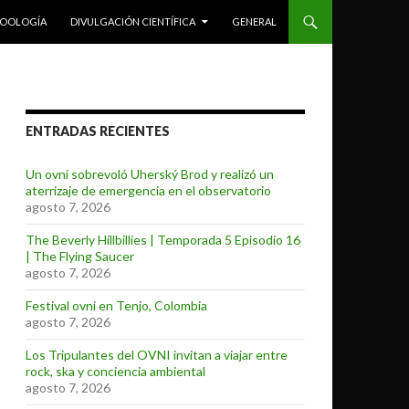
ZOOLOGÍA
DIVULGACIÓN CIENTÍFICA
GENERAL
ENTRADAS RECIENTES
Un ovni sobrevoló Uherský Brod y realizó un
aterrizaje de emergencia en el observatorio
agosto 7, 2026
The Beverly Hillbillies | Temporada 5 Episodio 16
| The Flying Saucer
agosto 7, 2026
Festival ovni en Tenjo, Colombia
agosto 7, 2026
Los Tripulantes del OVNI invitan a viajar entre
rock, ska y conciencia ambiental
agosto 7, 2026