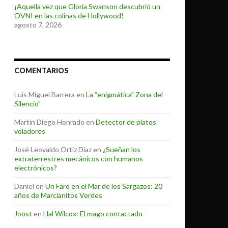
¡Aquella vez que Gloria Swanson descubrió un
OVNI en las colinas de Hollywood!
agosto 7, 2026
COMENTARIOS
Luis Miguel Barrera
en
La “enigmática” Zona del
Silencio”
Martin Diego Honrado
en
Detector de platos
voladores
José Leovaldo Ortiz Díaz
en
¿Sueñan los
extraterrestres mecánicos con humanos
electrónicos?
Daniel
en
Un Faro en el Mar de los Sargazos: 20
años de Marcianitos Verdes
Joost
en
Hal Wilcox: El mago contactado