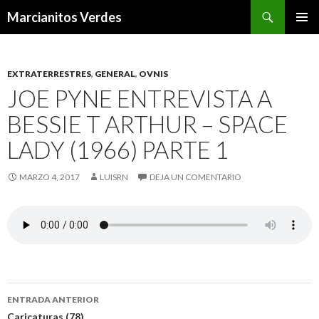
Buscar
Marcianitos Verdes
SALTAR
MENÚ
AL
PRINCI
CONTENIDO
EXTRATERRESTRES
,
GENERAL
,
OVNIS
JOE PYNE ENTREVISTA A
BESSIE T ARTHUR – SPACE
LADY (1966) PARTE 1
MARZO 4, 2017
LUISRN
DEJA UN COMENTARIO
Navegación
ENTRADA ANTERIOR
Caricaturas (78)