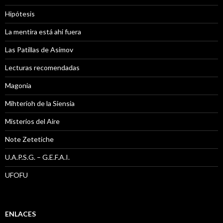
Hipótesis
La mentira está ahi fuera
Las Patillas de Asimov
Lecturas recomendadas
Magonia
Mihterioh de la Siensia
Misterios del Aire
Note Zetetiche
U.A.P.S.G. – G.E.F.A.I.
UFOFU
ENLACES